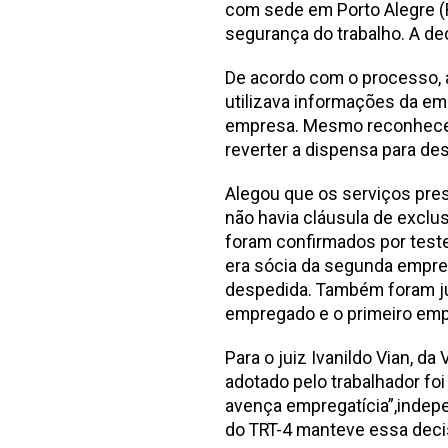
com sede em Porto Alegre (
segurança do trabalho. A de
De acordo com o processo, 
utilizava informações da em
empresa. Mesmo reconhecen
reverter a dispensa para de
Alegou que os serviços pre
não havia cláusula de exclu
foram confirmados por test
era sócia da segunda empres
despedida. Também foram ju
empregado e o primeiro emp
Para o juiz Ivanildo Vian, d
adotado pelo trabalhador foi
avença empregatícia”,indep
do TRT-4 manteve essa dec