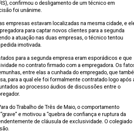
RS), confirmou o desligamento de um técnico em
cisão foi unânime.
as empresas estavam localizadas na mesma cidade, e el
pregadora para captar novos clientes para a segunda
do a atuação nas duas empresas, o técnico tentou
spedida imotivada.
stados para a segunda empresa eram esporádicos e que
sividade no contrato firmado com a empregadora. Os fato
emunhas, entre elas a cunhada do empregado, que tamb
a, para a qual ele foi formalmente contratado logo após 
ntados ao processo áudios de discussões entre o
regador.
a Vara do Trabalho de Três de Maio, o comportamento
 “grave” e motivou a “quebra de confiança e ruptura da
endentemente de cláusula de exclusividade. O colegiado
isão.