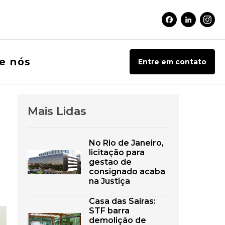
Facebook Soci
Linkedin 
Inst
e nós
Entre em contato
Mais Lidas
No Rio de Janeiro,
licitação para
gestão de
consignado acaba
na Justiça
Casa das Saíras:
STF barra
demolição de