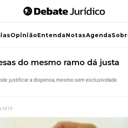
ias
Opinião
Entenda
Notas
Agenda
Sobr
esas do mesmo ramo dá justa
ode justificar a dispensa, mesmo sem exclusividade
s 10:13