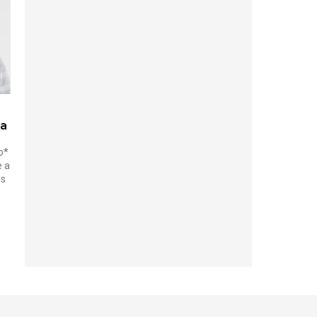
ia
o*
e a
os