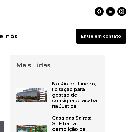
Facebook Soci
Linkedin 
Inst
e nós
Entre em contato
Mais Lidas
No Rio de Janeiro,
licitação para
gestão de
consignado acaba
na Justiça
Casa das Saíras:
STF barra
demolição de