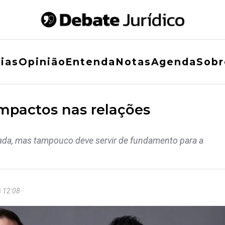
ias
Opinião
Entenda
Notas
Agenda
Sobr
impactos nas relações
zada, mas tampouco deve servir de fundamento para a
s 12:08