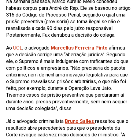
Na semana passada, Marco Aurélio Mello concedeu
habeas corpus para André do Rap. Ele se baseou no artigo
316 do Código de Processo Penal, segundo o qual uma
prisão preventiva (provisória) se torna ilegal se não é
reanalisada a cada 90 dias pelo juízo responsável.
Posteriormente, Fux derrubou a decisão do colega.
Ao
UOL
, o advogado
Marcellus Ferreira Pinto
afirmou
que a decisão corrige uma “aberração jurídica”. Segundo
ele, o Supremo é mais indulgente com traficantes do que
com políticos e empresários. “Não precisaria do pacote
anticrime, nem de nenhuma inovação legislativa para que
o Supremo reavaliasse prisões arbitrárias, o que não foi
feito, por exemplo, durante a Operação Lava Jato.
Tivemos casos de prisão preventiva que perduraram aí
durante anos, presos preventivamente, sem nem sequer
uma decisão colegiada”, disse.
Já o advogado criminalista
Bruno Salles
ressaltou que o
resultado abre precedentes para que o presidente da
Corte revogue cada vez mais decisões de ministros. “A