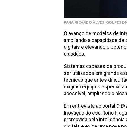
PARA RICARDO ALVES, GOLPES DI
O avanço de modelos de intel
ampliando a capacidade de 
digitais e elevando o poten
cidadãos.
Sistemas capazes de produzi
ser utilizados em grande esc
técnicas que antes dificulta
exigiam equipes especializ
acessível, ampliando o alca
Em entrevista ao portal
O Bra
Inovação do escritório Frag
promovida pela inteligência
digitais e exige uma nova p