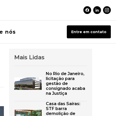
Facebook Soci
Linkedin 
Inst
e nós
Entre em contato
Mais Lidas
No Rio de Janeiro,
licitação para
gestão de
consignado acaba
na Justiça
Casa das Saíras:
STF barra
demolição de