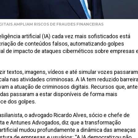
GITAIS AMPLIAM RISCOS DE FRAUDES FINANCEIRAS
igência artificial (IA) cada vez mais sofisticados está
criação de conteúdos falsos, automatizando golpes
cial de impacto de ataques cibernéticos sobre empresas 
r textos, imagens, vídeos e até simular vozes passaram
ala nas atividades criminosas. A IA tem reduzido barreir
vam a atuação de criminosos digitais. Recursos que, ante
adas passaram a estar disponíveis de forma mais
nce dos golpes.
silianista
, o advogado Ricardo Alves, sócio e chefe de
ata e Antunes Advogados, diz que a transformação
 artificial mudou profundamente a dinâmica das ameaças
ostura de empresas e usuários: “A IA democratizou não