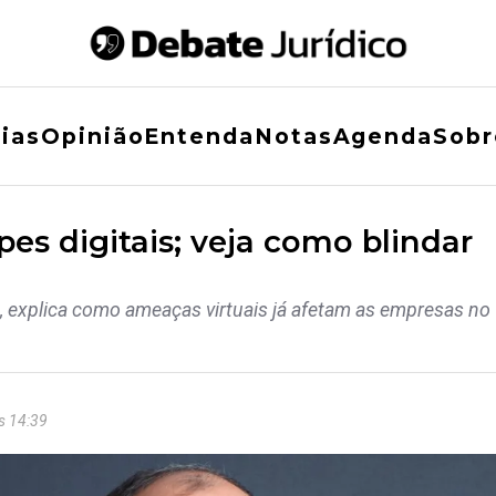
ias
Opinião
Entenda
Notas
Agenda
Sobr
es digitais; veja como blindar
, explica como ameaças virtuais já afetam as empresas no
s 14:39