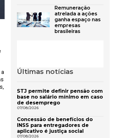
Remuneração
atrelada a ações
ganha espaço nas
empresas
brasileiras
e
Últimas notícias
 a
as
s,
STJ permite definir pensão com
base no salário mínimo em caso
de desemprego
07/08/2026
Concessão de benefícios do
INSS para entregadores de
aplicativo é justiça social
07/08/2026