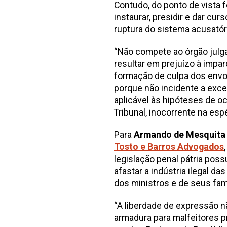
Contudo, do ponto de vista f
instaurar, presidir e dar cur
ruptura do sistema acusatóri
“Não compete ao órgão julgad
resultar em prejuízo à impar
formação de culpa dos envol
porque não incidente a exce
aplicável às hipóteses de o
Tribunal, inocorrente na espéc
Para
Armando de Mesquita
Tosto e Barros Advogados
legislação penal pátria pos
afastar a indústria ilegal da
dos ministros e de seus fami
“A liberdade de expressão n
armadura para malfeitores 