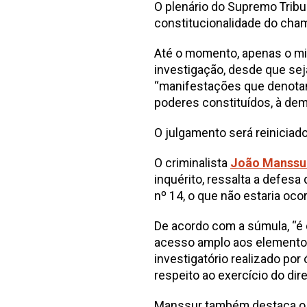
O plenário do Supremo Tribun
constitucionalidade do cham
Até o momento, apenas o min
investigação, desde que sej
“manifestações que denotam 
poderes constituídos, à dem
O julgamento será reiniciado
O criminalista
João Manssu
inquérito, ressalta a defes
nº 14, o que não estaria oc
De acordo com a súmula, “é d
acesso amplo aos elemento
investigatório realizado por
respeito ao exercício do dire
Manssur também destaca o fa