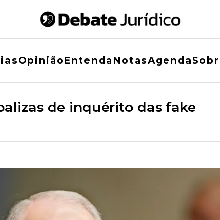
ias
Opinião
Entenda
Notas
Agenda
Sobr
balizas de inquérito das fake