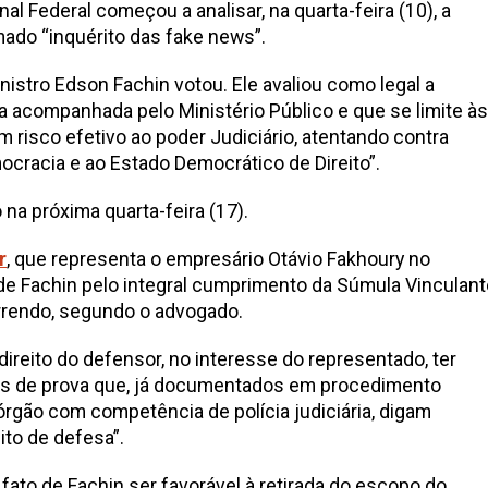
al Federal começou a analisar, na quarta-feira (10), a
ado “inquérito das fake news”.
istro Edson Fachin votou. Ele avaliou como legal a
a acompanhada pelo Ministério Público e que se limite às
risco efetivo ao poder Judiciário, atentando contra
ocracia e ao Estado Democrático de Direito”.
 na próxima quarta-feira (17).
r
, que representa o empresário Otávio Fakhoury no
a de Fachin pelo integral cumprimento da Súmula Vinculan
orrendo, segundo o advogado.
ireito do defensor, no interesse do representado, ter
s de prova que, já documentados em procedimento
 órgão com competência de polícia judiciária, digam
ito de defesa”.
to de Fachin ser favorável à retirada do escopo do