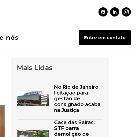
Facebook Soci
Linkedin 
Inst
e nós
Entre em contato
Mais Lidas
No Rio de Janeiro,
licitação para
gestão de
consignado acaba
na Justiça
Casa das Saíras:
STF barra
demolição de