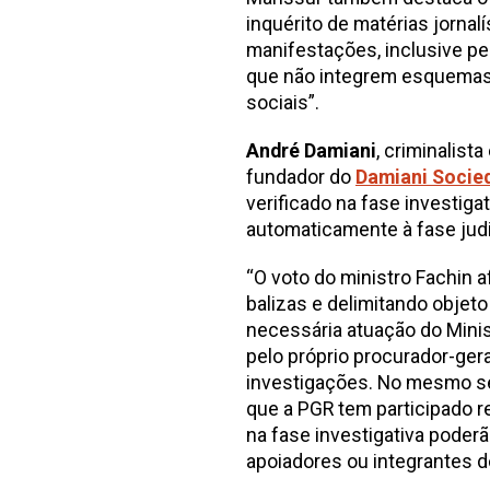
inquérito de matérias jorna
manifestações, inclusive pe
que não integrem esquemas
sociais”.
André Damiani
, criminalist
fundador do
Damiani Socie
verificado na fase investig
automaticamente à fase judi
“O voto do ministro Fachin 
balizas e delimitando objet
necessária atuação do Minis
pelo próprio procurador-ger
investigações. No mesmo sen
que a PGR tem participado r
na fase investigativa poder
apoiadores ou integrantes d