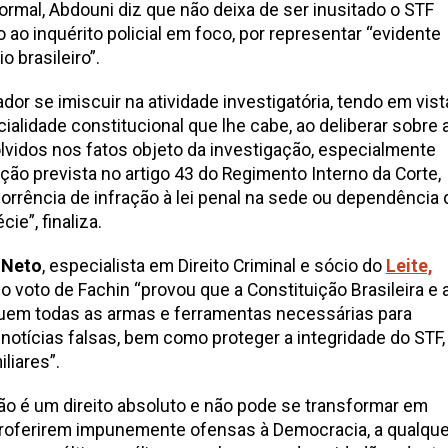
ormal, Abdouni diz que não deixa de ser inusitado o STF
so ao inquérito policial em foco, por representar “evidente
o brasileiro”.
or se imiscuir na atividade investigatória, tendo em vist
cialidade constitucional que lhe cabe, ao deliberar sobre 
vidos nos fatos objeto da investigação, especialmente
ção prevista no artigo 43 do Regimento Interno da Corte,
corrência de infração à lei penal na sede ou dependência 
ie”, finaliza.
 Neto
, especialista em Direito Criminal e sócio do
Leite,
, o voto de Fachin “provou que a Constituição Brasileira e 
suem todas as armas e ferramentas necessárias para
s notícias falsas, bem como proteger a integridade do STF,
liares”.
ão é um direito absoluto e não pode se transformar em
proferirem impunemente ofensas à Democracia, a qualque