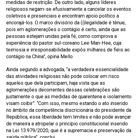
medidas de restrição. De outro lado, alguns líderes
religiosos negam-se efusivamente a cancelar os eventos
coletivos e presenciais e encontram apoio político a
encorajá-los. O marco divisório da (i)legalidade é tênue,
pois em aglomerações o contágio é certo, ainda que as
pessoas estejam unidas pela fé, como comprova a
experiência do pastor sul-coreano Lee Man-Hee, cuja
teimosia e irresponsabilidade expôs milhares de fiéis ao
contágio na China”, opina Mello.
Ainda segundo a advogada, “a verdadeira essencialidade
das atividades religiosas não pode colocar em risco
aqueles que dela participam, haja vista que as
aglomerações decorrentes dessas celebrações são
justamente o que as medidas de quarentena e isolamento
visam coibir”. “Com isso, mesmo estando o ato inserido
no âmbito da competência discricionária do presidente da
República, essa liberdade tem limites e não pode avançar
de maneira a atropelar o princípio constitucional inserido
na Lei 13.979/2020, que é a supremacia e preservação da
saúde pública”, conclui.