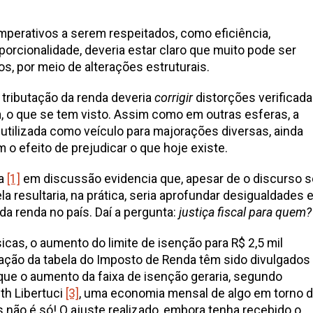
imperativos a serem respeitados, como eficiência,
porcionalidade, deveria estar claro que muito pode ser
s, por meio de alterações estruturais.
 tributação da renda deveria
corrigir
distorções verificad
a, o que se tem visto. Assim como em outras esferas, a
 utilizada como veículo para majorações diversas, ainda
 efeito de prejudicar o que hoje existe.
ta
[1]
em discussão evidencia que, apesar de o discurso s
dela resultaria, na prática, seria aprofundar desigualdades e
da renda no país. Daí a pergunta:
justiça fiscal para quem?
cas, o aumento do limite de isenção para R$ 2,5 mil
ação da tabela do Imposto de Renda têm sido divulgados
e o aumento da faixa de isenção geraria, segundo
th Libertuci
[3]
, uma economia mensal de algo em torno 
Mas não é só! O ajuste realizado, embora tenha recebido o