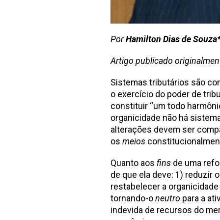
Por
Hamilton Dias de Souza
Artigo publicado originalme
Sistemas tributários são co
o exercício do poder de trib
constituir “um todo harmônic
organicidade não há sistema
alterações devem ser compa
os
meios
constitucionalmente
Quanto aos
fins
de uma refor
de que ela deve: 1) reduzir o
restabelecer a organicidade 
tornando-o
neutro
para a at
indevida de recursos do me