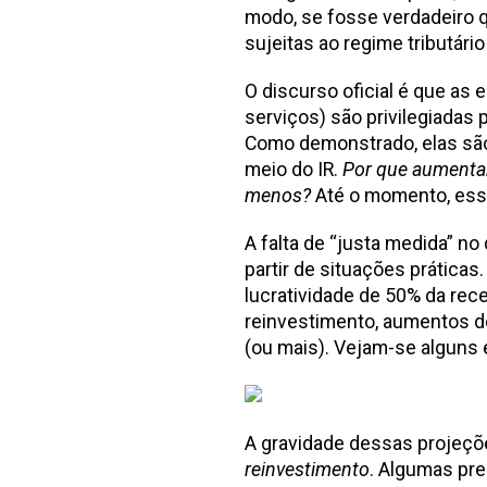
modo, se fosse verdadeiro qu
sujeitas ao regime tributário
O discurso oficial é que as
serviços) são privilegiadas
Como demonstrado, elas são
meio do IR.
Por que aumentar
menos?
Até o momento, essa
A falta de “justa medida” no
partir de situações prática
lucratividade de 50% da rec
reinvestimento, aumentos do
(ou mais). Vejam-se algun
A gravidade dessas projeçõ
reinvestimento
. Algumas pr