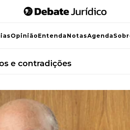
ias
Opinião
Entenda
Notas
Agenda
Sobr
os e contradições