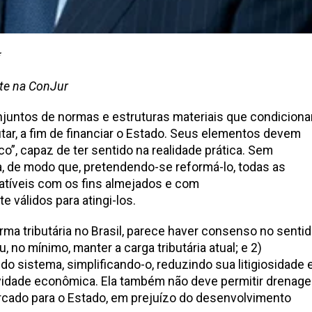
*
nte na ConJur
njuntos de normas e estruturas materiais que condicion
utar, a fim de financiar o Estado. Seus elementos devem
o”, capaz de ter sentido na realidade prática. Sem
, de modo que, pretendendo-se reformá-lo, todas as
tíveis com os fins almejados e com
 válidos para atingi-los.
ma tributária no Brasil, parece haver consenso no senti
u, no mínimo, manter a carga tributária atual; e 2)
do sistema, simplificando-o, reduzindo sua litigiosidade 
ividade econômica. Ela também não deve permitir drenag
rcado para o Estado, em prejuízo do desenvolvimento