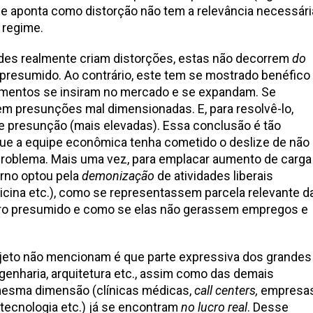
 se aponta como distorção não tem a relevância necessári
o regime.
idades realmente criam distorções, estas não decorrem
do
 presumido. Ao contrário, este tem se mostrado benéfico
mentos se insiram no mercado e se expandam. Se
 em presunções mal dimensionadas. E, para resolvê-lo,
 de presunção (mais elevadas). Essa conclusão é tão
que a equipe econômica tenha cometido o deslize de não
roblema. Mais uma vez, para emplacar aumento de carga
erno optou pela
demonização
de atividades liberais
icina etc.), como se representassem parcela relevante d
lucro presumido e como se elas não gerassem empregos e
jeto não mencionam é que parte expressiva dos grandes
ngenharia, arquitetura etc., assim como das demais
mesma dimensão (clínicas médicas,
call centers,
empresa
e tecnologia etc.) já se encontram
no lucro real
. Desse