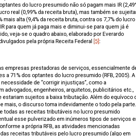
 optantes do lucro presumido não só pagam mais IR (2,4
lucro real (0,99% da receita bruta), mas também se sujeit
 mais alta (9,4% da receita bruta, contra os 7,7% do lucro
 IR para quem já paga mais e diminui-se para quem já é
o, veja-se o quadro abaixo, elaborado por Everardo
ivulgados pela própria Receita Federal
[5]
:
 as empresas prestadoras de serviços, essencialmente d
s a 71% dos optantes do lucro presumido (RFB, 2005). A
a necessidade de “corrigir injustiças”, como a
 advogados, engenheiros, arquitetos, publicitários etc.,
e estariam sujeitos a baixa tributação. Além do equívoco 
ue mais, o discurso toma indevidamente o todo pela parte
e todas as receitas tributáveis no lucro presumido
entual esse pulverizado em inúmeros tipos de serviços 
conforme a própria RFB, as atividades mencionadas
as receitas tributáveis pelo lucro presumido (algo em