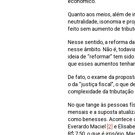
econômico.
Quanto aos
meios
, além de 
neutralidade, isonomia e pro
feito sem aumento de tributo
Nesse sentido, a reforma da
nesse âmbito. Não é, todavi
ideia de “reformar” tem sido
que esses aumentos tenham o
De fato, o exame da propos
o da “justiça fiscal”, o que 
complexidade da tributação 
No que tange às pessoas físi
mensais e a suposta atualiz
como benesses. Acontece qu
Everardo Maciel
[2]
e Elisabe
R$ 7,50, o que é irrisório. 