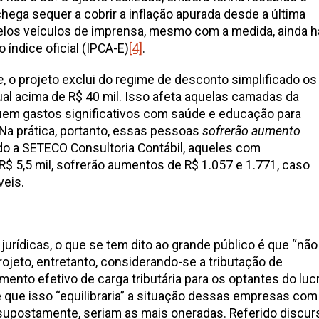
hega sequer a cobrir a inflação apurada desde a última
pelos veículos de imprensa, mesmo com a medida, ainda h
índice oficial (IPCA-E)
[4]
.
e
, o projeto exclui do regime de desconto simplificado os
al acima de R$ 40 mil. Isso afeta aquelas camadas da
em gastos significativos com saúde e educação para
 Na prática, portanto, essas pessoas
sofrerão aumento
do a SETECO Consultoria Contábil, aqueles com
R$ 5,5 mil, sofrerão aumentos de R$ 1.057 e 1.771, caso
eis.
urídicas, o que se tem dito ao grande público é que “não
ojeto, entretanto, considerando-se a tributação de
mento efetivo de carga tributária para os optantes do luc
que isso “equilibraria” a situação dessas empresas com
, supostamente, seriam as mais oneradas. Referido discur