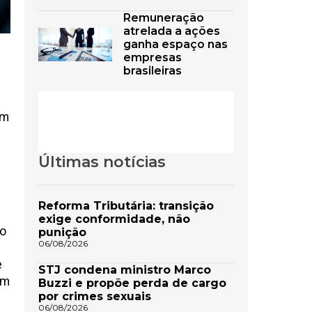
Remuneração
atrelada a ações
ganha espaço nas
empresas
brasileiras
am
Últimas notícias
Reforma Tributária: transição
exige conformidade, não
do
punição
06/08/2026
e
STJ condena ministro Marco
em
Buzzi e propõe perda de cargo
por crimes sexuais
06/08/2026