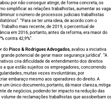
abou por não conseguir atingir, de forma concreta, os
mo simplificar as relações trabalhistas, aumentar as vag
diminuir o número de processos judiciais trabalhistas
iatórios”. “Para se ter uma ideia, de acordo com o
o Trabalho mais recente, de 2019, o percentual de
ância em 2016, portanto, antes da reforma, era maior do
% contra 42,9%”.
or do
Pisco & Rodrigues Advogados
, avaliou a iniciativa
 grande potencial de gerar maior segurança jurídica”. “A
mativos cria dificuldade de entendimento dos direitos
es a que estão sujeitos os empregadores, concorrendo
gularidades, muitas vezes involuntárias, por
riar embaraço mesmo aos operadores do direito. A
um único documento, portanto, dá maior clareza, mitiga
ente de negócios, podendo ter impacto na redução das
de volume de reclamações trabalhistas que assoberbam o