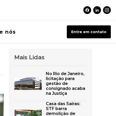
Facebook Soci
Linkedin 
Inst
e nós
Entre em contato
Mais Lidas
No Rio de Janeiro,
licitação para
gestão de
consignado acaba
na Justiça
Casa das Saíras:
STF barra
demolição de