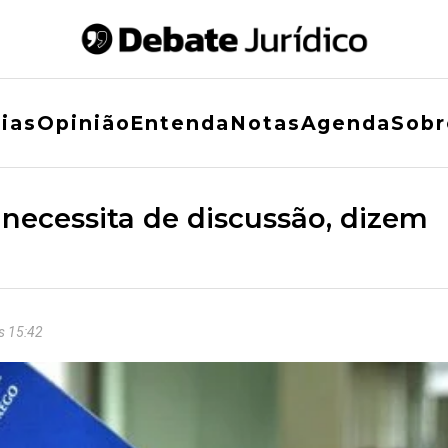
ias
Opinião
Entenda
Notas
Agenda
Sobr
necessita de discussão, dizem
s 15:42