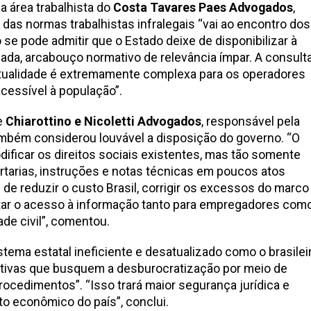
da área trabalhista do
Costa Tavares Paes Advogados
,
das normas trabalhistas infralegais “vai ao encontro dos
se pode admitir que o Estado deixe de disponibilizar à
ada, arcabouço normativo de relevância ímpar. A consult
 atualidade é extremamente complexa para os operadores
acessível à população”.
de
Chiarottino e Nicoletti Advogados
, responsável pela
também considerou louvável a disposição do governo. “O
dificar os direitos sociais existentes, mas tão somente
ortarias, instruções e notas técnicas em poucos atos
 de reduzir o custo Brasil, corrigir os excessos do marco
ilitar o acesso à informação tanto para empregadores com
de civil”, comentou.
tema estatal ineficiente e desatualizado como o brasileir
iativas que busquem a desburocratização por meio de
rocedimentos”. “Isso trará maior segurança jurídica e
o econômico do país”, conclui.