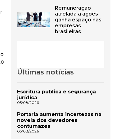
Remuneração
r
atrelada a ações
ganha espaço nas
empresas
brasileiras
do
ão
Últimas notícias
Escritura pública é segurança
jurídica
o
05/08/2026
Portaria aumenta incertezas na
novela dos devedores
contumazes
05/08/2026