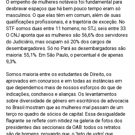
O empenho de mulheres notáveis foi fundamental para
desbravar espaços que há bem pouco tempo eram só
masculinos. O que elas têm em comum, além de suas
qualificações profissionais, é a trajetória de exceção. No
STF somos duas entre 11 homens; no STJ, seis entre 33.
O CNJ aponta que as mulheres são 56,6% dos servidores
do Judiciário, mas ocupam só 20% dos cargos de
desembargadores. Só no Pará as desembargadoras são
maioria: 55,1%. Em São Paulo, o percentual é de apenas
9,3%.
Somos maioria entre os estudantes de Direito, os
aprovados em concursos e em todas as instâncias em
que dependemos mais de nossos esforços do que de
indicações, conchavos e alianças. Os levantamentos
sobre diversidade de gênero em escritórios de advocacia
no Brasil mostram que as mulheres mal passam de um
terço no quadro de sócios de capital. Essa desigualdade
flagrante se reflete com nitidez na galeria de fotos dos
presidentes das seccionais da OAB: todos os retratos
são de homens, provando que, o ‘teto de vidro’ que