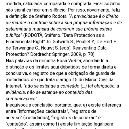
medida, calculada, comparada e comprada. Ficar sozinho
não significa ficar em silêncio. Por isso, novamente, feliz
a definição de Stéfano Rodotà:
“A privacidade é o direito
de manter o controle sobre a sua própria informação e de
determinar a maneira de construir sua própria esfera
pública”
(RODOTÀ, Stéfano. “
Data Protection as a
Fundamental Right”. In: Gutwirth S., Poullet Y., De Hert P.,
de Terwangne C., Nouwt S. (eds).
Reinventing Data
Protection? Dordrecht: Springer, 2009, p. 78).
Nas palavras da ministra Rosa Weber, abordando a
distinção e os limites aqui debatidos de forma direta e
conclusiva, o registro de que a obrigação de guarda de
metadados, de que trata o artigo 15 do Marco Civil da
Internet,
“não se estende a conteúdo (…) tal obrigação, à
evidência, não se estende ao conteúdo das
comunicações”
.
Inequívoca a conclusão, portanto, que: e) existe diferença
entre “informações cadastrais”, “registros de
acesso” (metadados), “registros de conexão” e
“conteúdo”; assim como f) existe limitação legal para