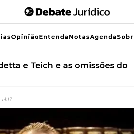
ias
Opinião
Entenda
Notas
Agenda
Sobr
tta e Teich e as omissões do
s 14:17