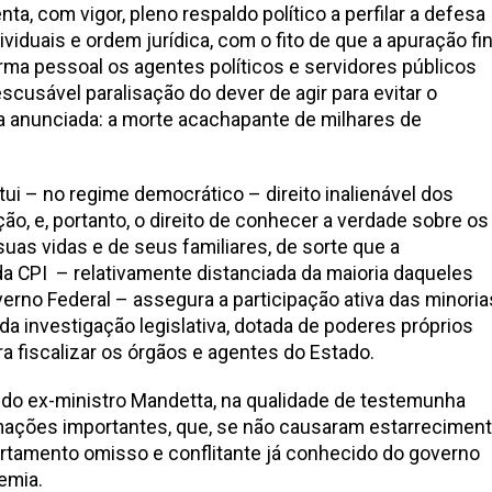
a, com vigor, pleno respaldo político a perfilar a defesa
ividuais e ordem jurídica, com o fito de que a apuração fin
rma pessoal os agentes políticos e servidores públicos
cusável paralisação do dever de agir para evitar o
a anunciada: a morte acachapante de milhares de
tui – no regime democrático – direito inalienável dos
ção, e, portanto, o direito de conhecer a verdade sobre os
uas vidas e de seus familiares, de sorte que a
CPI – relativamente distanciada da maioria daqueles
rno Federal – assegura a participação ativa das minoria
a investigação legislativa, dotada de poderes próprios
ra fiscalizar os órgãos e agentes do Estado.
 do ex-ministro Mandetta, na qualidade de testemunha
rmações importantes, que, se não causaram estarrecimen
rtamento omisso e conflitante já conhecido do governo
emia.