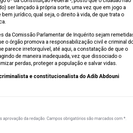
go 6º da Constituição Federal -, posto que o cidadão não
do) ser lançado à própria sorte, uma vez que em jogo a
em jurídico, qual seja, o direito à vida, de que trata o
ca.
s da Comissão Parlamentar de Inquérito sejam remetida
ue o órgão promova a responsabilização civil e criminal d
ue parece irretorquível, até aqui, a constatação de que o
agindo de maneira inadequada, vez que dissociado o
mizar perdas, proteger a população e salvar vidas.
riminalista e constitucionalista do Adib Abdouni
ós aprovação da redação. Campos obrigatórios são marcados com *.