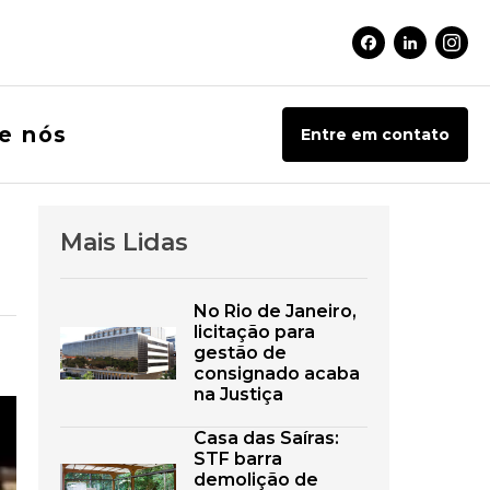
Facebook Soci
Linkedin 
Inst
e nós
Entre em contato
Mais Lidas
No Rio de Janeiro,
licitação para
gestão de
consignado acaba
na Justiça
Casa das Saíras:
STF barra
demolição de