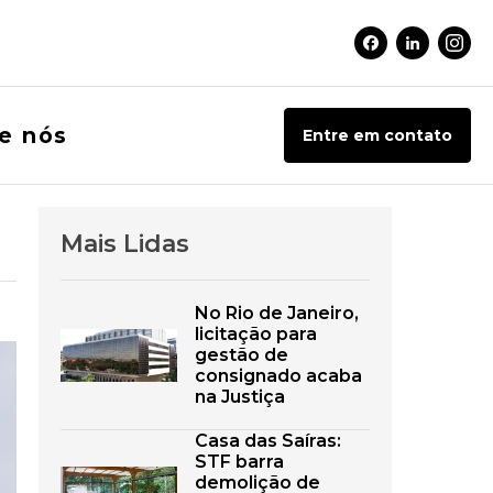
Facebook Soci
Linkedin 
Inst
e nós
Entre em contato
Mais Lidas
No Rio de Janeiro,
licitação para
gestão de
consignado acaba
na Justiça
Casa das Saíras:
STF barra
demolição de