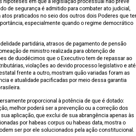
s hipóteses em que a legislação processual não prevê
do de segurança é admitido para combater ato judicial,
 atos praticados no seio dos outros dois Poderes que t
mportância, especialmente quando o regime democrático
idelidade partidária, atrasos de pagamento de pensão
 nomeação de ministro realizada para obtenção de
ções de duodécimos que o Executivo tem de repassar ao
ibutárias, violações ao devido processo legislativo e até
tatal frente a outro, mostram quão variadas foram as
cia e atualidade pacificadas por meio dessa garantia
asileira.
nversamente proporcional à potência de que é dotado:
ução, melhor poderá ser a prevenção ou a correção dos
 sua aplicação, que exclui de sua abrangência apenas às
ionadas por habeas corpus ou habeas data, mostra o
dem ser por ele solucionados pela ação constitucional.