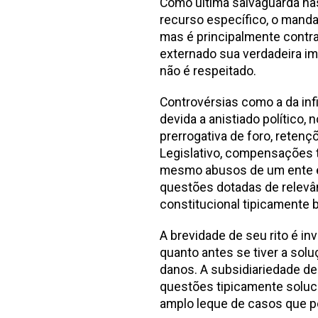
Como última salvaguarda na
recurso específico, o manda
mas é principalmente contra
externado sua verdadeira i
não é respeitado.
Controvérsias como a da inf
devida a anistiado político,
prerrogativa de foro, reten
Legislativo, compensações tr
mesmo abusos de um ente es
questões dotadas de relevân
constitucional tipicamente br
A brevidade de seu rito é i
quanto antes se tiver a sol
danos. A subsidiariedade de
questões tipicamente soluc
amplo leque de casos que po