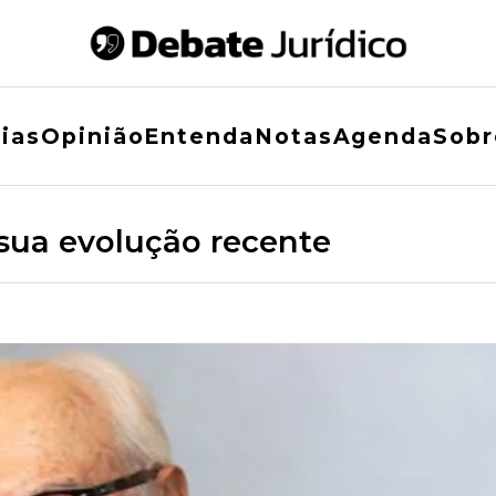
ias
Opinião
Entenda
Notas
Agenda
Sobr
sua evolução recente