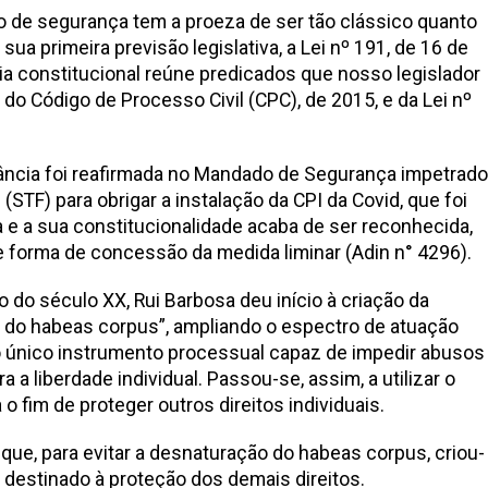
do de segurança tem a proeza de ser tão clássico quanto
ua primeira previsão legislativa, a Lei nº 191, de 16 de
tia constitucional reúne predicados que nosso legislador
o do Código de Processo Civil (CPC), de 2015, e da Lei nº
ncia foi reafirmada no Mandado de Segurança impetrado
(STF) para obrigar a instalação da CPI da Covid, que foi
 e a sua constitucionalidade acaba de ser reconhecida,
 forma de concessão da medida liminar (Adin n° 4296).
io do século XX, Rui Barbosa deu início à criação da
a do habeas corpus”, ampliando o espectro de atuação
 o único instrumento processual capaz de impedir abusos
 a liberdade individual. Passou-se, assim, a utilizar o
 fim de proteger outros direitos individuais.
que, para evitar a desnaturação do habeas corpus, criou-
destinado à proteção dos demais direitos.