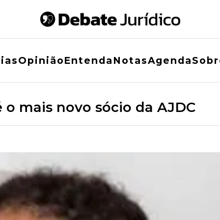
ias
Opinião
Entenda
Notas
Agenda
Sobr
é o mais novo sócio da AJDC