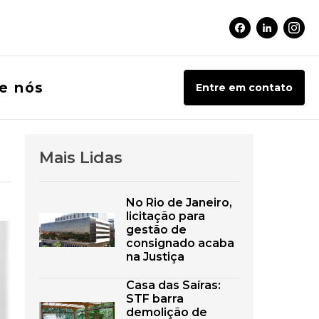
Facebook Soci
Linkedin 
Inst
e nós
Entre em contato
Mais Lidas
No Rio de Janeiro,
licitação para
gestão de
consignado acaba
na Justiça
Casa das Saíras:
STF barra
demolição de