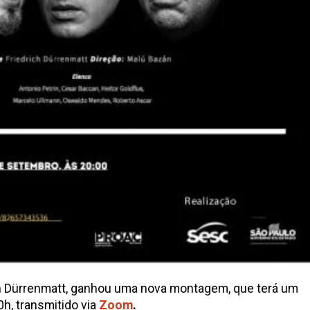
ich Dürrenmatt, ganhou uma nova montagem, que terá um
0h, transmitido via
Zoom
.