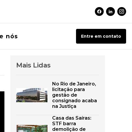
Facebook Soci
Linkedin 
Inst
e nós
Entre em contato
Mais Lidas
No Rio de Janeiro,
licitação para
gestão de
consignado acaba
na Justiça
Casa das Saíras:
STF barra
demolição de