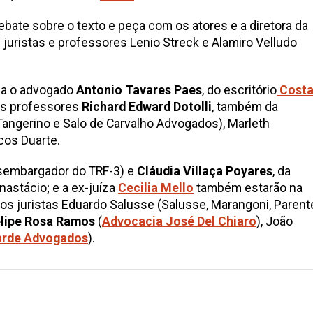
bate sobre o texto e peça com os atores e a diretora da
uristas e professores Lenio Streck e Alamiro Velludo
sa o advogado
Antonio Tavares Paes
, do escritório
Costa
os professores
Richard Edward Dotolli
, também da
 Tangerino e Salo de Carvalho Advogados), Marleth
cos Duarte.
embargador do TRF-3) e
Cláudia Villaça Poyares
, da
nastácio; e a ex-juíza
Cecilia Mello
também estarão na
s juristas Eduardo Salusse (Salusse, Marangoni, Parent
elipe Rosa Ramos
(
Advocacia José Del Chiaro
), João
rde Advogados
).