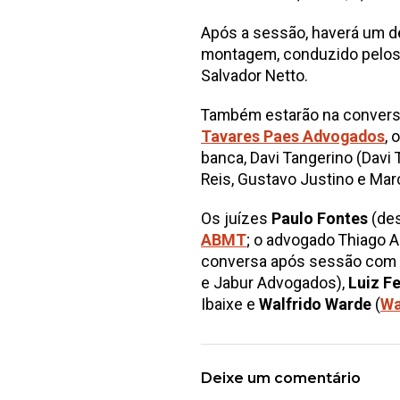
Após a sessão, haverá um de
montagem, conduzido pelos j
Salvador Netto.
Também estarão na conver
Tavares Paes Advogados
, 
banca, Davi Tangerino (Davi
Reis, Gustavo Justino e Mar
Os juízes
Paulo Fontes
(des
ABMT
; o advogado Thiago A
conversa após sessão com o
e Jabur Advogados),
Luiz F
Ibaixe e
Walfrido Warde
(
Wa
Deixe um comentário