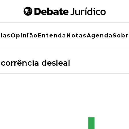
ias
Opinião
Entenda
Notas
Agenda
Sobr
corrência desleal