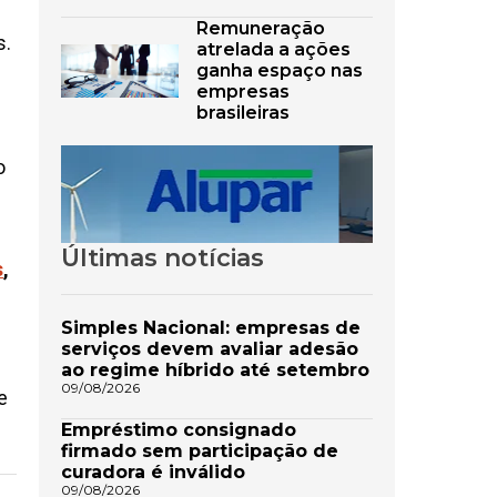
Remuneração
s.
atrelada a ações
ganha espaço nas
empresas
brasileiras
o
Últimas notícias
s
,
Simples Nacional: empresas de
serviços devem avaliar adesão
ao regime híbrido até setembro
09/08/2026
e
Empréstimo consignado
firmado sem participação de
curadora é inválido
09/08/2026