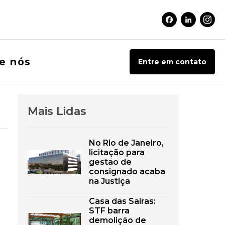
Facebook Soci
Linkedin 
Inst
e nós
Entre em contato
Mais Lidas
No Rio de Janeiro,
licitação para
gestão de
consignado acaba
na Justiça
Casa das Saíras:
STF barra
demolição de