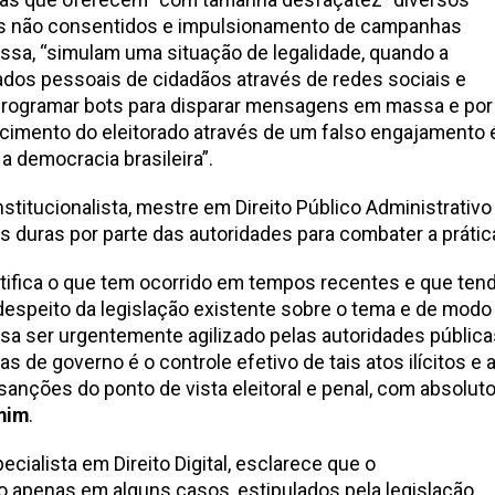
s não consentidos e impulsionamento de campanhas
ssa, “simulam uma situação de legalidade, quando a
ados pessoais de cidadãos através de redes sociais e
rogramar bots para disparar mensagens em massa e por
ncimento do eleitorado através de um falso engajamento 
a democracia brasileira”.
stitucionalista, mestre em Direito Público Administrativo
s duras por parte das autoridades para combater a prátic
ratifica o que tem ocorrido em tempos recentes e que ten
despeito da legislação existente sobre o tema e de modo
isa ser urgentemente agilizado pelas autoridades pública
 de governo é o controle efetivo de tais atos ilícitos e 
nções do ponto de vista eleitoral e penal, com absolut
mim
.
ecialista em Direito Digital, esclarece que o
 apenas em alguns casos, estipulados pela legislação