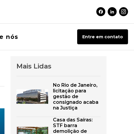
Facebook Soci
Linkedin 
Inst
e nós
Entre em contato
Mais Lidas
No Rio de Janeiro,
licitação para
gestão de
consignado acaba
na Justiça
Casa das Saíras:
STF barra
demolição de