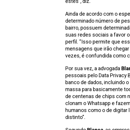
estes”, diz.
Ainda de acordo com o espe
determinado número de pess
bairro, possuem determinad
suas redes sociais a favor 
perfil. “Isso permite que e
mensagens que irão chegar a
vezes, é confundida como 
Por sua vez, a advogada
Bla
pessoais pelo Data Privacy 
banco de dados, incluindo 
massa para basicamente todo
de centenas de chips com n
clonam o Whatsapp e fazem 
humanos como o de digitar l
distinto”.
Segundo
Blanca
, as empre