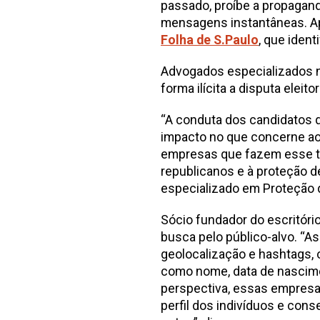
passado, proíbe a propagan
mensagens instantâneas. Ap
Folha de S.Paulo
, que iden
Advogados especializados no
forma ilícita a disputa eleitor
“A conduta dos candidatos q
impacto no que concerne ao
empresas que fazem esse ti
republicanos e à proteção d
especializado em Proteção 
Sócio fundador do escritóri
busca pelo público-alvo. “A
geolocalização e hashtags,
como nome, data de nascime
perspectiva, essas empres
perfil dos indivíduos e co