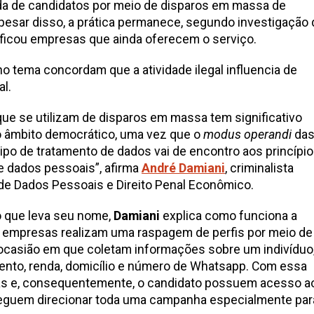
da de candidatos por meio de disparos em massa de
esar disso, a prática permanece, segundo investigação 
tificou empresas que ainda oferecem o serviço.
 tema concordam que a atividade ilegal influencia de
al.
ue se utilizam de disparos em massa tem significativo
 âmbito democrático, uma vez que o
modus operandi
da
po de tratamento de dados vai de encontro aos princípi
e dados pessoais”, afirma
André Damiani
, criminalista
de Dados Pessoais e Direito Penal Econômico.
o que leva seu nome,
Damiani
explica como funciona a
s empresas realizam uma raspagem de perfis por meio de
 ocasião em que coletam informações sobre um indivíduo
nto, renda, domicílio e número de Whatsapp. Com essa
as e, consequentemente, o candidato possuem acesso a
nseguem direcionar toda uma campanha especialmente par