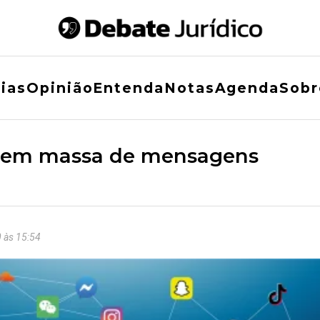
ias
Opinião
Entenda
Notas
Agenda
Sobr
o em massa de mensagens
 às 15:54