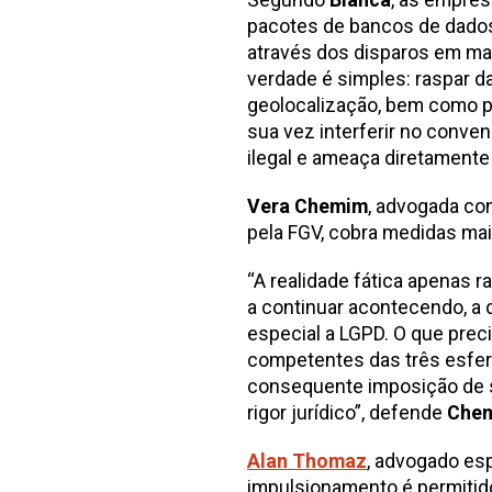
pacotes de bancos de dado
através dos disparos em ma
verdade é simples: raspar d
geolocalização, bem como p
sua vez interferir no conve
ilegal e ameaça diretamente 
Vera Chemim
, advogada con
pela FGV, cobra medidas mai
“A realidade fática apenas 
a continuar acontecendo, a 
especial a LGPD. O que prec
competentes das três esferas
consequente imposição de sa
rigor jurídico”, defende
Che
Alan Thomaz
, advogado esp
impulsionamento é permitido