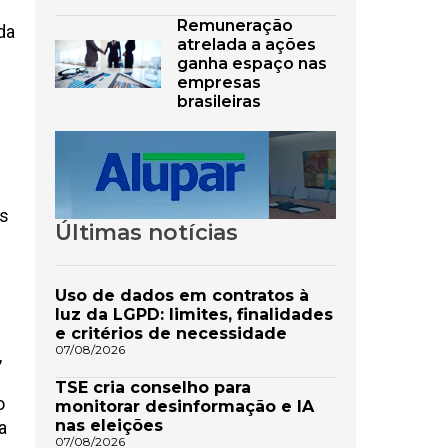
Remuneração
da
atrelada a ações
ganha espaço nas
empresas
brasileiras
s
os
Últimas notícias
Uso de dados em contratos à
luz da LGPD: limites, finalidades
e critérios de necessidade
07/08/2026
,
TSE cria conselho para
o
monitorar desinformação e IA
nas eleições
a
07/08/2026