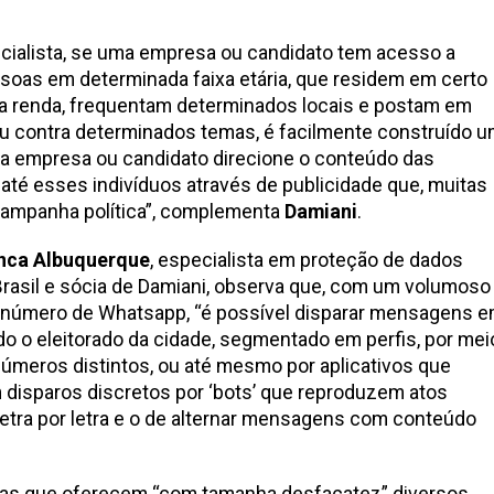
cialista, se uma empresa ou candidato tem acesso a
oas em determinada faixa etária, que residem em certo
a renda, frequentam determinados locais e postam em
ou contra determinados temas, é facilmente construído 
ssa empresa ou candidato direcione o conteúdo das
té esses indivíduos através de publicidade que, muitas
campanha política”, complementa
Damiani
.
nca Albuquerque
, especialista em proteção de dados
Brasil e sócia de Damiani, observa que, com um volumoso
o número de Whatsapp, “é possível disparar mensagens 
 o eleitorado da cidade, segmentado em perfis, por mei
úmeros distintos, ou até mesmo por aplicativos que
disparos discretos por ‘bots’ que reproduzem atos
etra por letra e o de alternar mensagens com conteúdo
sas que oferecem “com tamanha desfaçatez” diversos