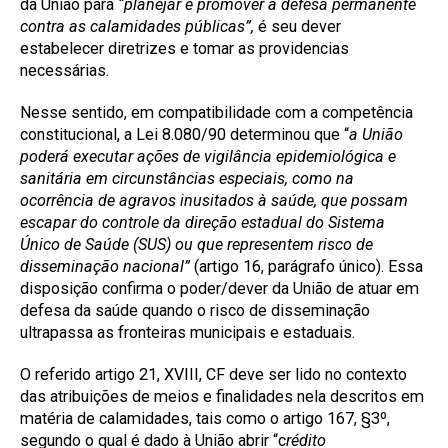
da União para
“planejar e promover a defesa permanente
contra as calamidades públicas”,
é seu dever
estabelecer diretrizes e tomar as providencias
necessárias.
Nesse sentido, em compatibilidade com a competência
constitucional, a Lei 8.080/90 determinou que “
a União
poderá executar ações de vigilância epidemiológica e
sanitária em circunstâncias especiais, como na
ocorrência de agravos inusitados à saúde, que possam
escapar do controle da direção estadual do Sistema
Único de Saúde (SUS) ou que representem risco de
disseminação nacional”
(artigo 16, parágrafo único). Essa
disposição confirma o poder/dever da União de atuar em
defesa da saúde quando o risco de disseminação
ultrapassa as fronteiras municipais e estaduais.
O referido artigo 21, XVIII, CF deve ser lido no contexto
das atribuições de meios e finalidades nela descritos em
matéria de calamidades, tais como o artigo 167, §3º,
segundo o qual é dado à União abrir “c
rédito