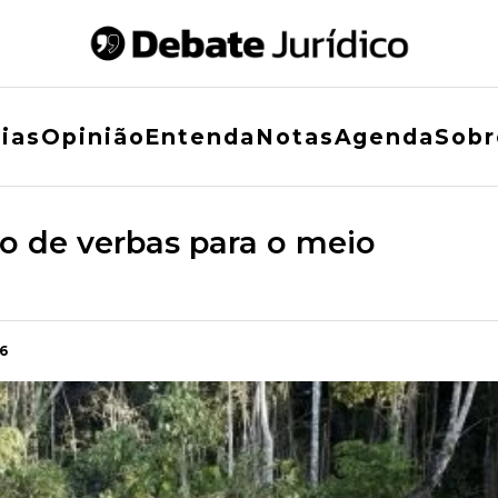
ias
Opinião
Entenda
Notas
Agenda
Sobr
de verbas para o meio
6