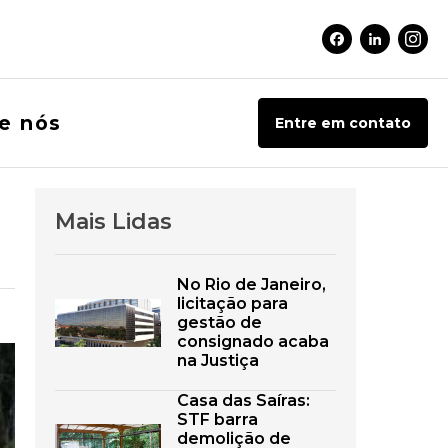
Facebook Soci
Linkedin 
Inst
e nós
Entre em contato
Mais Lidas
No Rio de Janeiro,
licitação para
gestão de
consignado acaba
na Justiça
Casa das Saíras:
STF barra
demolição de