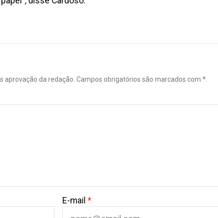
papel”, disse Cardoso.
ós aprovação da redação. Campos obrigatórios são marcados com *.
E-mail
*