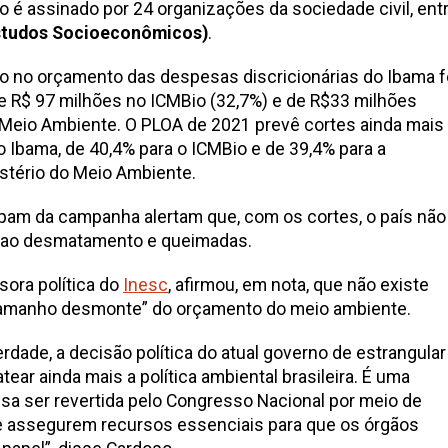
é assinado por 24 organizações da sociedade civil, ent
Estudos Socioeconômicos)
.
o no orçamento das despesas discricionárias do Ibama f
e R$ 97 milhões no ICMBio (32,7%) e de R$33 milhões
o Meio Ambiente. O PLOA de 2021 prevê cortes ainda mais
 Ibama, de 40,4% para o ICMBio e de 39,4% para a
istério do Meio Ambiente.
pam da campanha alertam que, com os cortes, o país não
e ao desmatamento e queimadas.
sora política do
Inesc
, afirmou, em nota, que não existe
 “tamanho desmonte” do orçamento do meio ambiente.
dade, a decisão política do atual governo de estrangular
ear ainda mais a política ambiental brasileira. É uma
isa ser revertida pelo Congresso Nacional por meio de
 assegurem recursos essenciais para que os órgãos