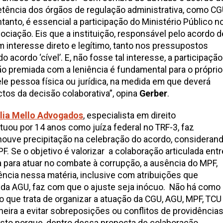
tência dos órgãos de regulação administrativa, como CG
tanto, é essencial a participação do Ministério Público n
iação. Eis que a instituição, responsável pelo acordo d
 interesse direto e legítimo, tanto nos pressupostos
acordo ‘cível’. E, não fosse tal interesse, a participação
o premiada com a leniência é fundamental para o próprio
ele pessoa física ou jurídica, na medida em que deverá
ctos da decisão colaborativa”, opina
Gerber
.
lia Mello Advogados
, especialista em direito
atuou por 14 anos como juíza federal no TRF-3, faz
ouve precipitação na celebração do acordo, consideran
F. Se o objetivo é valorizar a colaboração articulada entr
para atuar no combate à corrupção, a ausência do MPF,
cia nessa matéria, inclusive com atribuições que
da AGU, faz com que o ajuste seja inócuo.
Não há como
o que trata de organizar a atuação da CGU, AGU, MPF, TCU
neira a evitar sobreposições ou conflitos de providências
Isto porque, dentro dessa proposta de colaboração