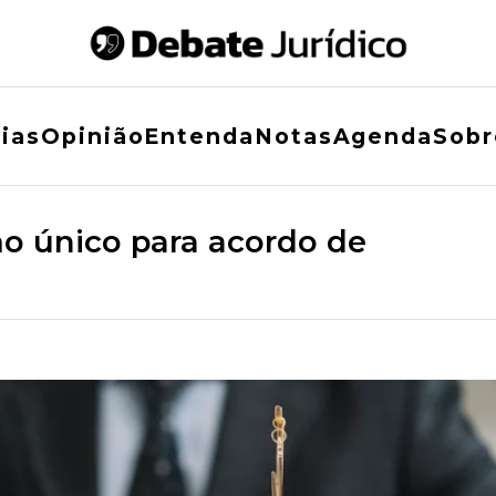
ias
Opinião
Entenda
Notas
Agenda
Sobr
o único para acordo de