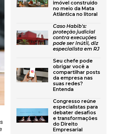
imóvel construído
no meio da Mata
Atlântica no litoral
Caso Habib's:
proteção judicial
contra execuções
pode ser inútil, diz
especialista em RJ
Seu chefe pode
obrigar você a
compartilhar posts
da empresa nas
suas redes?
Entenda
Congresso reúne
especialistas para
debater desafios
e transformações
is
do Direito
e
Empresarial