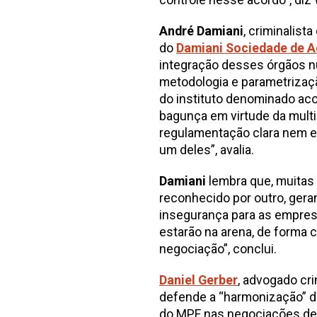
André Damiani
, criminalist
do
Damiani Sociedade de 
integração desses órgãos n
metodologia e parametrizaçã
do instituto denominado aco
bagunça em virtude da mult
regulamentação clara nem es
um deles”, avalia.
Damiani
lembra que, muitas
reconhecido por outro, gera
insegurança para as empres
estarão na arena, de forma c
negociação”, conclui.
Daniel Gerber
, advogado cri
defende a “harmonização” da
do MPF nas negociações de