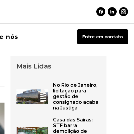
Facebook Soci
Linkedin 
Inst
e nós
Entre em contato
Mais Lidas
No Rio de Janeiro,
licitação para
gestão de
consignado acaba
na Justiça
Casa das Saíras:
STF barra
demolição de