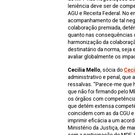
leniência deve ser de compe
AGU e Receita Federal. No en
acompanhamento de tal negoc
colaboração premiada, detém
quanto nas consequências do 
harmonização da colaboraçã
destinatário da norma, seja 
avaliar globalmente os impa
Cecilia Mello
, sócia do
Ceci
administrativo e penal, que 
ressalvas.
“Parece-me que h
que não foi firmando pelo MP
os órgãos com competência 
que detém extensa competên
coincidem com as da CGU e 
imprimir eficácia a um acord
Ministério da Justiça, de ma
sem a participação do MPF.