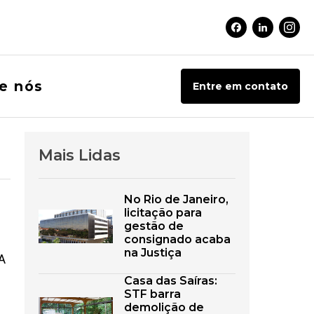
Facebook Soci
Linkedin 
Inst
e nós
Entre em contato
Mais Lidas
No Rio de Janeiro,
licitação para
gestão de
consignado acaba
na Justiça
 A
Casa das Saíras:
STF barra
demolição de