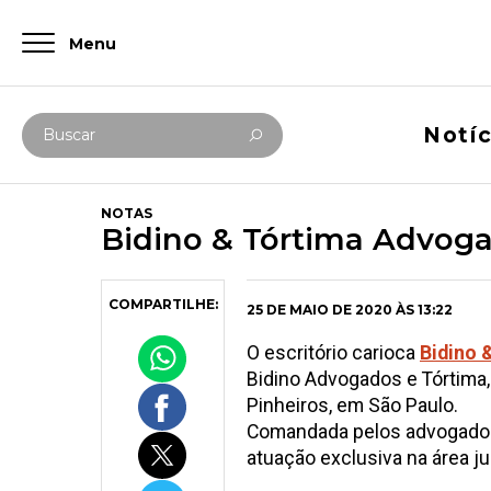
Menu
Digite abaixo sua busca
Notíc
Buscar
NOTAS
Bidino & Tórtima Advogad
COMPARTILHE:
25 DE MAIO DE 2020 ÀS 13:22
O escritório carioca
Bidino 
Bidino Advogados e Tórtima, T
Pinheiros, em São Paulo.
Comandada pelos advogad
atuação exclusiva na área ju