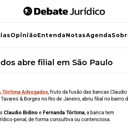
ias
Opinião
Entenda
Notas
Agenda
Sobr
os abre filial em São Paulo
& Tórtima Advogados
, fruto da fusão das bancas Claudio
avares & Borges no Rio de Janeiro, abriu filial no bairro 
os
Claudio Bidino
e
Fernanda Tórtima
, a banca tem
rídico-penal, de forma consultiva ou contenciosa.