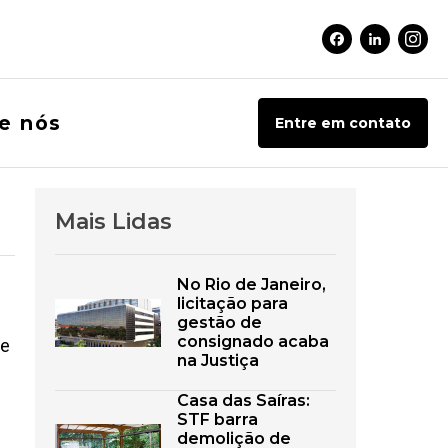
Facebook Soci
Linkedin 
Inst
e nós
Entre em contato
Mais Lidas
No Rio de Janeiro,
licitação para
gestão de
consignado acaba
de
na Justiça
Casa das Saíras:
STF barra
demolição de