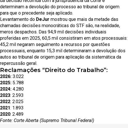
da decisão recorrida com a jurisprudência da Corte e
determinam a devolução do processo ao tribunal de origem
para que o precedente seja aplicado.
Levantamento do
DeJur
mostrou que mais da metade das
chamadas decisões monocráticas do STF são, na realidade,
meros despachos. Das 94,9 mil decisões individuais
proferidas em 2025, 60,5 mil consistiram em atos processuais:
45,2 mil negaram seguimento a recursos por questões
processuais, enquanto 15,3 mil determinaram a devolução dos
autos ao tribunal de origem para aplicação da sistemática da
repercussão geral.
Reclamações “Direito do Trabalho”:
2026:
3.022
2025:
5.788
2024:
4.280
2023
: 2.593
2022
: 2.025
2021
: 1.893
2020
: 2.489
Fonte: Corte Aberta (Supremo Tribunal Federal)