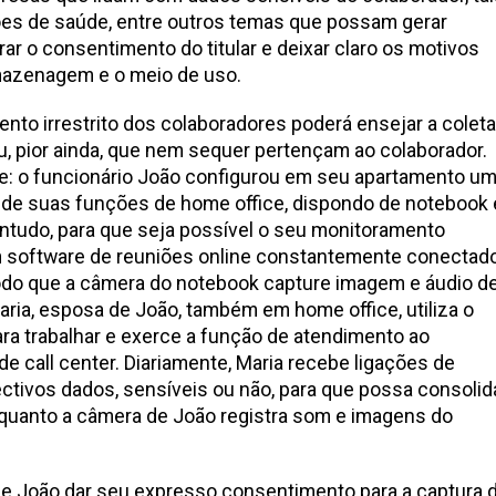
ões de saúde, entre outros temas que possam gerar
ar o consentimento do titular e deixar claro os motivos
rmazenagem e o meio de uso.
nto irrestrito dos colaboradores poderá ensejar a coleta
, pior ainda, que nem sequer pertençam ao colaborador.
e: o funcionário João configurou em seu apartamento u
de suas funções de home office, dispondo de notebook 
tudo, para que seja possível o seu monitoramento
um software de reuniões online constantemente conectad
odo que a câmera do notebook capture imagem e áudio d
aria, esposa de João, também em home office, utiliza o
a trabalhar e exerce a função de atendimento ao
call center. Diariamente, Maria recebe ligações de
ectivos dados, sensíveis ou não, para que possa consolid
nquanto a câmera de João registra som e imagens do
de João dar seu expresso consentimento para a captura 