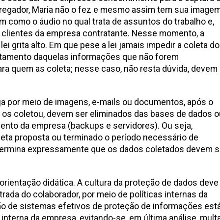
regador, Maria não o fez e mesmo assim tem sua image
m como o áudio no qual trata de assuntos do trabalho e,
s clientes da empresa contratante. Nesse momento, a
ei grita alto. Em que pese a lei jamais impedir a coleta d
ratamento daquelas informações que não forem
ra quem as coleta; nesse caso, não resta dúvida, devem
ja por meio de imagens, e-mails ou documentos, após o
 os coletou, devem ser eliminados das bases de dados o
to da empresa (backups e servidores). Ou seja,
oleta proposta ou terminado o período necessário de
ermina expressamente que os dados coletados devem s
orientação didática. A cultura da proteção de dados deve
rada do colaborador, por meio de políticas internas da
o de sistemas efetivos de proteção de informações est
a interna da empresa, evitando-se, em última análise, mult