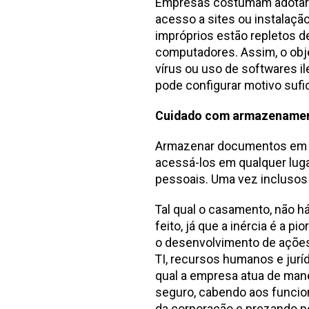
Empresas costumam adotar po
acesso a sites ou instalaçã
impróprios estão repletos 
computadores. Assim, o obje
vírus ou uso de softwares i
pode configurar motivo sufi
Cuidado com armazename
Armazenar documentos em n
acessá-los em qualquer lug
pessoais. Uma vez inclusos
Tal qual o casamento, não h
feito, já que a inércia é a pi
o desenvolvimento de ações
TI, recursos humanos e jurí
qual a empresa atua de mane
seguro, cabendo aos funcion
da corporação e prezando pe