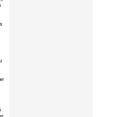
m
os
u
er
á
as