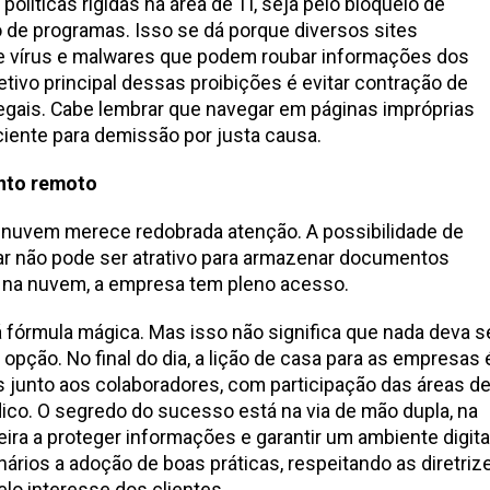
líticas rígidas na área de TI, seja pelo bloqueio de
o de programas. Isso se dá porque diversos sites
de vírus e malwares que podem roubar informações dos
tivo principal dessas proibições é evitar contração de
legais. Cabe lembrar que navegar em páginas impróprias
ciente para demissão por justa causa.
nto remoto
uvem merece redobrada atenção. A possibilidade de
ar não pode ser atrativo para armazenar documentos
 na nuvem, a empresa tem pleno acesso.
á fórmula mágica. Mas isso não significa que nada deva s
or opção. No final do dia, a lição de casa para as empresas 
 junto aos colaboradores, com participação das áreas d
dico. O segredo do sucesso está na via de mão dupla, na
ira a proteger informações e garantir um ambiente digita
ários a adoção de boas práticas, respeitando as diretriz
lo interesse dos clientes.