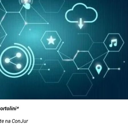
ortolini*
nte na ConJur