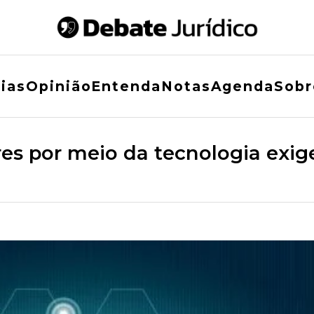
ias
Opinião
Entenda
Notas
Agenda
Sobr
es por meio da tecnologia exig