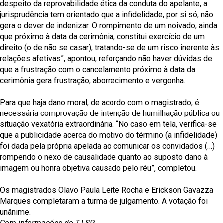
despeito da reprovabilidade ética da conduta do apelante, a
jurisprudência tem orientado que a infidelidade, por si só, não
gera o dever de indenizar. O rompimento de um noivado, ainda
que próximo à data da cerimônia, constitui exercício de um
direito (o de não se casar), tratando-se de um risco inerente às
relações afetivas”, apontou, reforçando não haver dúvidas de
que a frustração com o cancelamento próximo à data da
cerimônia gera frustração, aborrecimento e vergonha.
Para que haja dano moral, de acordo com o magistrado, é
necessária comprovação de intenção de humilhação pública ou
situação vexatória extraordinária. “No caso em tela, verifica-se
que a publicidade acerca do motivo do término (a infidelidade)
foi dada pela própria apelada ao comunicar os convidados (…)
rompendo o nexo de causalidade quanto ao suposto dano à
imagem ou honra objetiva causado pelo réu”, completou.
Os magistrados Olavo Paula Leite Rocha e Erickson Gavazza
Marques completaram a turma de julgamento. A votação foi
unânime.
Com informações do TJ-SP