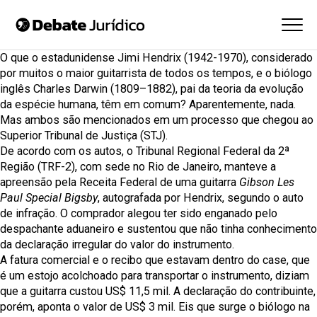
O que o estadunidense Jimi Hendrix (1942-1970), considerado
por muitos o maior guitarrista de todos os tempos, e o biólogo
inglês Charles Darwin (1809–1882), pai da teoria da evolução
da espécie humana, têm em comum? Aparentemente, nada.
Mas ambos são mencionados em um processo que chegou ao
Superior Tribunal de Justiça (STJ)
.
De acordo com os autos, o
Tribunal Regional Federal da 2ª
Região (TRF-2)
, com sede no Rio de Janeiro, manteve a
apreensão pela Receita Federal de uma guitarra
Gibson Les
Paul Special Bigsby
, autografada por Hendrix, segundo o auto
de infração. O comprador alegou ter sido enganado pelo
despachante aduaneiro e sustentou que não tinha conhecimento
da declaração irregular do valor do instrumento.
A fatura comercial e o recibo que estavam dentro do case, que
é um estojo acolchoado para transportar o instrumento, diziam
que a guitarra custou US$ 11,5 mil. A declaração do contribuinte,
porém, aponta o valor de US$ 3 mil. Eis que surge o biólogo na