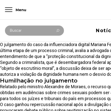
Menu
Digite abaixo sua busca
Notíc
Buscar
O
julgamento do caso
da influenciadora digital Mariana F
última etapa de um processo criminal, avalia a advogada 
entendimento de que a “proteção constitucional da dign
Segundo a criminalista, que é desembargadora federal ap
“objeto de escrutínio moral”, a discussão deixa de ser a
autoriza a violação da dignidade humana nem o desvio do
Humilhação no julgamento
Relatado pelo ministro Alexandre de Moraes, o
recurso
qu
obtidas em audiências sobre crimes sexuais podem ser a
para todos os juízes e tribunais do país em processos
O caso ganhou repercussão nacional após a divulgação d
provocaram debate público sobre revitimização no sistem