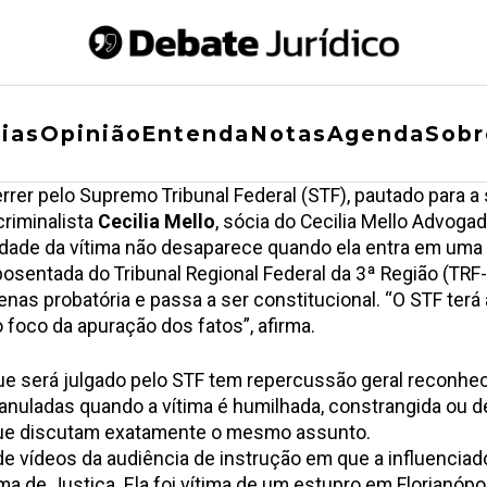
ias
Opinião
Entenda
Notas
Agenda
Sobr
errer pelo Supremo Tribunal Federal (STF), pautado para a
criminalista
Cecilia Mello
, sócia do Cecilia Mello Advogado
idade da vítima não desaparece quando ela entra em uma 
osentada do Tribunal Regional Federal da 3ª Região (TRF
penas probatória e passa a ser constitucional. “O STF ter
 foco da apuração dos fatos”, afirma.
e será julgado pelo STF tem repercussão geral reconhecid
nuladas quando a vítima é humilhada, constrangida ou de
 que discutam exatamente o mesmo assunto.
e vídeos da audiência de instrução em que a influencia
a de Justiça. Ela foi vítima de um estupro em Florianópo