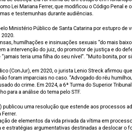
como Lei Mariana Ferrer, que modificou o Código Penal e 
timas e testemunhas durante audiências.
o Ministério Público de Santa Catarina por estupro de vu
m 2020.
ensas, humilhações e insinuações sexuais “do mais baixo
em a intervenção do juiz, do promotor de justiça e do def
amais teria uma filha do seu nível”. “Muito bonita, por si
ídico (ConJur)
, em 2020, o jurista Lenio Streck afirmou qu
 não foram imparciais no caso. “Advogado do réu humilhou 
sado do crime. Em 2024, a 6ª Turma do Superior Tribunal
ho para a análise do tema pelo STF.
) publicou uma resolução que estende aos processos admi
 Ferrer.
ação de elementos da vida privada da vítima em processos
ima e estratégias argumentativas destinadas a deslocar 