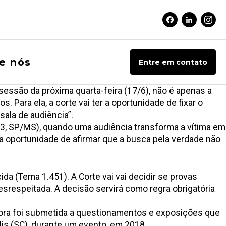
Facebook Soci
Linkedin 
Inst
e nós
Entre em contato
 sessão da próxima quarta-feira (17/6), não é apenas a
s. Para ela, a corte vai ter a oportunidade de fixar o
sala de audiência”.
-3, SP/MS), quando uma audiência transforma a vítima em
á a oportunidade de afirmar que a busca pela verdade não
a (Tema 1.451). A Corte vai vai decidir se provas
srespeitada. A decisão servirá como regra obrigatória
dora foi submetida a questionamentos e exposições que
lis (SC), durante um evento, em 2018.