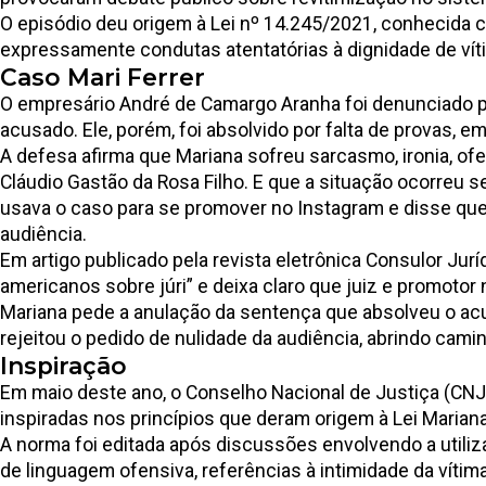
O episódio deu origem à
Lei nº 14.245/2021
, conhecida 
expressamente condutas atentatórias à dignidade de ví
Caso Mari Ferrer
O empresário André de Camargo Aranha foi denunciado pel
acusado. Ele, porém, foi absolvido por falta de provas, e
A defesa afirma que Mariana sofreu sarcasmo, ironia, of
Cláudio Gastão da Rosa Filho. E que a situação ocorreu s
usava o caso para se promover no Instagram e disse que “j
audiência.
Em
artigo publicado pela revista eletrônica Consulor Jur
americanos sobre júri” e deixa claro que juiz e promotor
Mariana pede a anulação da sentença que absolveu o acu
rejeitou o pedido de nulidade da audiência, abrindo camin
Inspiração
Em maio deste ano, o Conselho Nacional de Justiça (CNJ
inspiradas nos princípios que deram origem à Lei Mariana
A norma foi editada após discussões envolvendo a utiliz
de linguagem ofensiva, referências à intimidade da vít