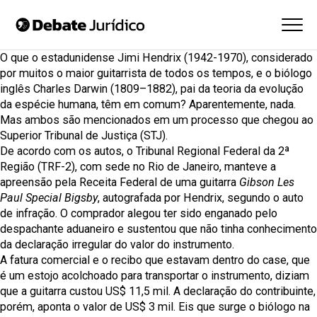
O que o estadunidense Jimi Hendrix (1942-1970), considerado
por muitos o maior guitarrista de todos os tempos, e o biólogo
inglês Charles Darwin (1809–1882), pai da teoria da evolução
da espécie humana, têm em comum? Aparentemente, nada.
Mas ambos são mencionados em um processo que chegou ao
Superior Tribunal de Justiça (STJ)
.
De acordo com os autos, o
Tribunal Regional Federal da 2ª
Região (TRF-2)
, com sede no Rio de Janeiro, manteve a
apreensão pela Receita Federal de uma guitarra
Gibson Les
Paul Special Bigsby
, autografada por Hendrix, segundo o auto
de infração. O comprador alegou ter sido enganado pelo
despachante aduaneiro e sustentou que não tinha conhecimento
da declaração irregular do valor do instrumento.
A fatura comercial e o recibo que estavam dentro do case, que
é um estojo acolchoado para transportar o instrumento, diziam
que a guitarra custou US$ 11,5 mil. A declaração do contribuinte,
porém, aponta o valor de US$ 3 mil. Eis que surge o biólogo na