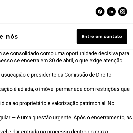
Facebook Soci
Linkedin 
Inst
e nós
Entre em contato
 tem se consolidado como uma oportunidade decisiva para
cesso se encerra em 30 de abril, o que exige atenção
e usucapião e presidente da Comissão de Direito
ização é adiada, o imóvel permanece com restrições que
ídica ao proprietário e valorização patrimonial. No
egular — é uma questão urgente. Após o encerramento, as
vel e dar entrada no processo dentro do prazo