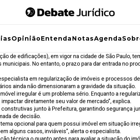
ias
Opinião
Entenda
Notas
Agenda
Sobr
ização de edificações), em vigor na cidade de São Paulo,
 municipais. No entanto, o prazo para dar entrada no pro
 especialista em regularização de imóveis e processos d
tários ainda não dimensionaram a gravidade da situação.
óvel irregular é um problema sério. Enquanto a regular
 impactar diretamente seu valor de mercado”, explica.
 construtivas junto à Prefeitura, garantindo segurança jur
omada de decisão.
m tema opcional para quem possui imóvel em situação irr
em alguns casos, inviáveis”, alerta o especialista.
o técnica o quanto antes para avaliar a situação do imó