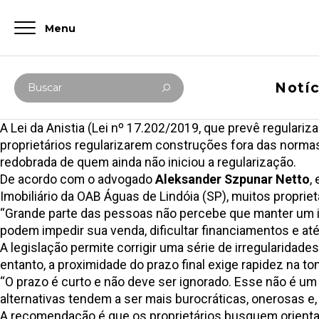
Menu
Digite abaixo sua busca
Notíc
Buscar
A Lei da Anistia (Lei nº 17.202/2019, que prevê regular
proprietários regularizarem construções fora das normas
redobrada de quem ainda não iniciou a regularização.
De acordo com o advogado
Aleksander Szpunar Netto
,
Imobiliário da OAB Águas de Lindóia (SP), muitos proprie
“Grande parte das pessoas não percebe que manter um im
podem impedir sua venda, dificultar financiamentos e até
A legislação permite corrigir uma série de irregularidades
entanto, a proximidade do prazo final exige rapidez na t
“O prazo é curto e não deve ser ignorado. Esse não é u
alternativas tendem a ser mais burocráticas, onerosas e, 
A recomendação é que os proprietários busquem orientaçã