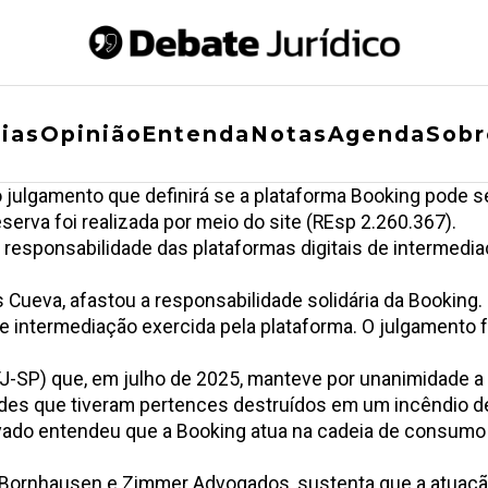
ias
Opinião
Entenda
Notas
Agenda
Sobr
o julgamento que definirá se a plataforma Booking pode 
erva foi realizada por meio do site (
REsp 2.260.367
).
da responsabilidade das plataformas digitais de interme
Bôas Cueva, afastou a responsabilidade solidária da Booki
e de intermediação exercida pela plataforma. O julgamento
o (TJ-SP) que, em julho de 2025, manteve por unanimidad
edes que tiveram pertences destruídos em um incêndio d
ivado entendeu que a Booking atua na cadeia de consumo 
o Bornhausen e Zimmer Advogados, sustenta que a atuação 