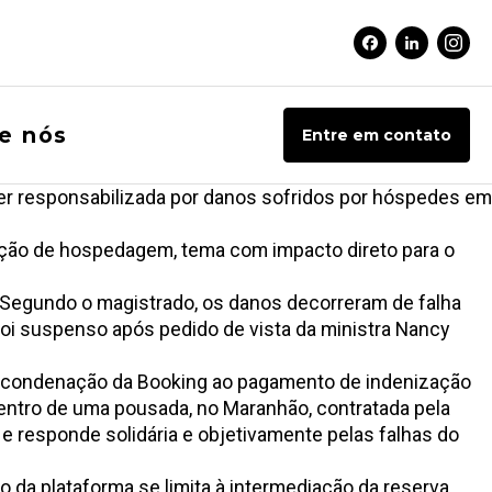
Facebook Soci
Linkedin 
Inst
e nós
Entre em contato
ser responsabilizada por danos sofridos por hóspedes em
diação de hospedagem, tema com impacto direto para o
ng. Segundo o magistrado, os danos decorreram de falha
 foi suspenso após pedido de vista da ministra Nancy
e a condenação da Booking ao pagamento de indenização
entro de uma pousada, no Maranhão, contratada pela
e responde solidária e objetivamente pelas falhas do
da plataforma se limita à intermediação da reserva,