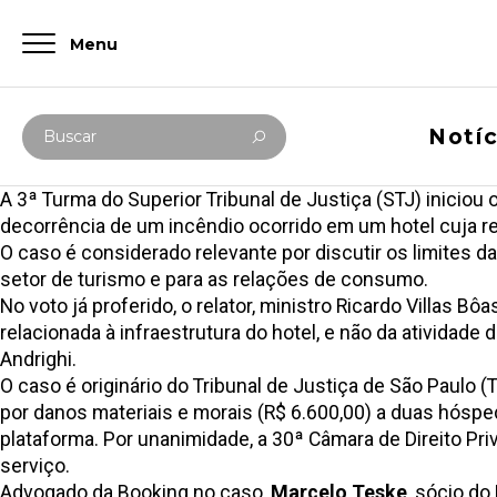
Menu
Digite abaixo sua busca
Notíc
Buscar
A
3ª Turma do Superior Tribunal de Justiça (STJ)
iniciou 
decorrência de um incêndio ocorrido em um hotel cuja res
O caso é considerado relevante por discutir os limites 
setor de turismo e para as relações de consumo.
No voto já proferido, o relator, ministro Ricardo Villas 
relacionada à infraestrutura do hotel, e não da atividad
Andrighi.
O caso é originário do Tribunal de Justiça de São Paul
por danos materiais e morais (R$ 6.600,00) a duas hósp
plataforma. Por unanimidade, a 30ª Câmara de Direito Pr
serviço.
Advogado da Booking no caso,
Marcelo Teske
, sócio d