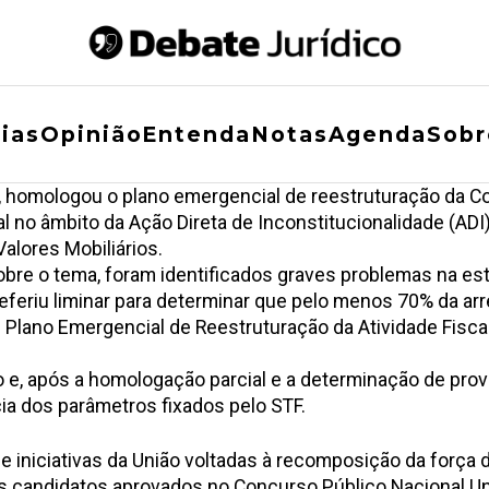
ias
Opinião
Entenda
Notas
Agenda
Sobr
, homologou o plano emergencial de reestruturação da C
al no âmbito da Ação Direta de Inconstitucionalidade (ADI
alores Mobiliários.
obre o tema, foram identificados graves problemas na es
, deferiu liminar para determinar que pelo menos 70% da a
Plano Emergencial de Reestruturação da Atividade Fiscal
o e, após a homologação parcial e a determinação de pro
a dos parâmetros fixados pelo STF.
iniciativas da União voltadas à recomposição da força de
s candidatos aprovados no Concurso Público Nacional Uni