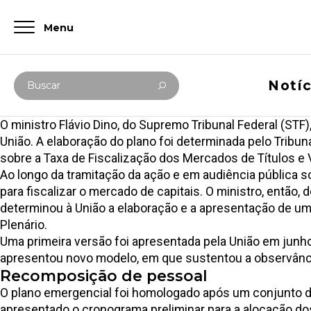
Menu
Digite abaixo sua busca
Notíc
Buscar
O ministro Flávio Dino, do
Supremo Tribunal Federal (STF)
União. A elaboração do plano foi determinada pelo Tribun
sobre a Taxa de Fiscalização dos Mercados de Títulos e V
Ao longo da tramitação da ação e em audiência pública s
para fiscalizar o mercado de capitais. O ministro, então
determinou à União a elaboração e a apresentação de um 
Plenário.
Uma primeira versão foi apresentada pela União em junh
apresentou novo modelo, em que sustentou a observânci
Recomposição de pessoal
O plano emergencial foi homologado após um conjunto de 
apresentado o cronograma preliminar para a alocação do