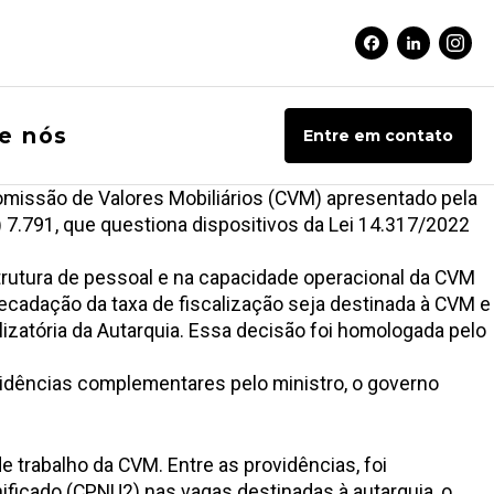
Facebook Soci
Linkedin 
Inst
e nós
Entre em contato
omissão de Valores Mobiliários (CVM) apresentado pela
) 7.791, que questiona dispositivos da Lei 14.317/2022
trutura de pessoal e na capacidade operacional da CVM
rrecadação da taxa de fiscalização seja destinada à CVM e
izatória da Autarquia. Essa decisão foi homologada pelo
vidências complementares pelo ministro, o governo
 trabalho da CVM. Entre as providências, foi
ficado (CPNU2) nas vagas destinadas à autarquia, o