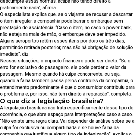
descumpre essas normas, acaba não tendo direito a
praticamente nada”, afirma.
O especialista explica que, se o viajante se recusar a descartar
o item irregular, a companhia pode barrar o embarque sem
prestação de assistência. “Caso o item, no caso o power bank,
não esteja na mala de mão, o embarque deve ser impedido.
Alguns aeroportos retêm esses itens por dois ou três dias,
permitindo retirada posterior, mas não há obrigação de solução
imediata”, diz.
Nessas situações, o impacto financeiro pode ser direto. “Se o
erro for exclusivo do passageiro, ele pode perder o valor da
passagem. Mesmo quando há culpa concorrente, ou seja,
quando a falha também passa pelos controles da companhia, o
entendimento predominante é que o consumidor contribuiu para
o problema e, por isso, não tem direito à reparação”, completa.
O que diz a legislação brasileira?
A legislação brasileira não trata especificamente desse tipo de
ocorrência, o que abre espaço para interpretações caso a caso.
“Não existe uma regra clara. Vai depender da análise sobre se a
culpa foi exclusiva ou compartilhada e se houve falha da
companhia que justifique algum tipo de indenização”, explica o