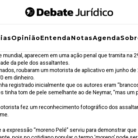
ias
Opinião
Entenda
Notas
Agenda
Sobr
o e mundial, aparecem em uma ação penal que tramita na 
dade da pele dos assaltantes.
dos, roubaram um motorista de aplicativo em junho de 20
70 em dinheiro.
enha registrado inicialmente que os autores eram “branco
les tinha tom de pele semelhante ao de Neymar, “mas um 
otorista fez um reconhecimento fotográfico dos assaltan
rime.
e a expressão “moreno Pelé” serviu para demonstrar que a 
mente, pois no cotidiano popular o termo ‘moreno’ pode se