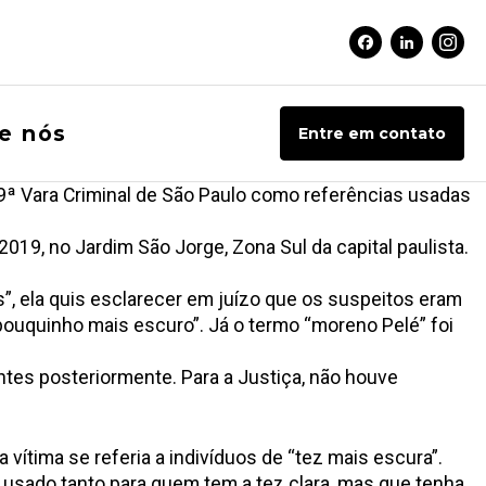
Facebook Soci
Linkedin 
Inst
e nós
Entre em contato
29ª Vara Criminal de São Paulo como referências usadas
19, no Jardim São Jorge, Zona Sul da capital paulista.
s”, ela quis esclarecer em juízo que os suspeitos eram
pouquinho mais escuro”. Já o termo “moreno Pelé” foi
tes posteriormente. Para a Justiça, não houve
vítima se referia a indivíduos de “tez mais escura”.
r usado tanto para quem tem a tez clara, mas que tenha