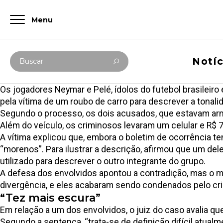
Menu
Digite abaixo sua busca
Notíc
Buscar
Os jogadores Neymar e Pelé, ídolos do futebol brasileir
pela vítima de um roubo de carro para descrever a tonali
Segundo o processo, os dois acusados, que estavam arma
Além do veículo, os criminosos levaram um celular e R$ 
A vítima explicou que, embora o boletim de ocorrência t
“morenos”. Para ilustrar a descrição, afirmou que um de
utilizado para descrever o outro integrante do grupo.
A defesa dos envolvidos apontou a contradição, mas o m
divergência, e eles acabaram sendo condenados pelo c
“Tez mais escura”
Em relação a um dos envolvidos, o juiz do caso avalia qu
Segundo a sentença, “trata-se de definição difícil atual