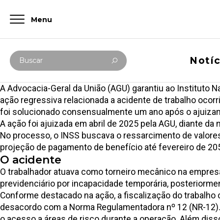
Menu
Digite abaixo sua busca
Notíc
Buscar
A
Advocacia-Geral da União (AGU)
garantiu ao Instituto N
ação regressiva relacionada a acidente de trabalho ocor
foi solucionado consensualmente um ano após o ajuiza
A ação foi ajuizada em abril de 2025 pela AGU, diante da
No processo, o INSS buscava o ressarcimento de valores
projeção de pagamento de benefício até fevereiro de 20
O acidente
O trabalhador atuava como torneiro mecânico na empresa 
previdenciário por incapacidade temporária, posteriorm
Conforme destacado na ação, a fiscalização do trabal
desacordo com a Norma Regulamentadora nº 12 (NR-12).
o acesso a áreas de risco durante a operação. Além disso