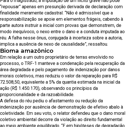
Para o magistrado, a imputação de um ilícito grave não pode
“repousar” apenas em presunção derivada de declaração com
finalidade meramente cadastral. “Não é admissível que a
responsabilização se apoie em elementos frágeis, cabendo à
parte autora instruir a inicial com provas que demonstrem, de
modo inequívoco, o nexo entre o dano e a conduta imputada ao
réu. A falha nesse ônus, conjugada à incerteza sobre a autoria,
implica a ausência de nexo de causalidade”, ressaltou.
Bioma amazônico
Em relação a um outro proprietário de terras envolvido no
processo, o TRF-1 manteve a condenação pela recuperação da
área degradada e pelo pagamento de indenização por danos
morais coletivos, mas reduziu o valor da reparação para R$
72.508,50, equivalente a 5% da quantia estimada na inicial da
ação (R$ 1.450.170), observando os princípios da
proporcionalidade e da razoabilidade.
A defesa do réu pediu o afastamento ou redução da
indenização por ausência de demonstração de efetivo abalo à
coletividade. Em seu voto, o relator defendeu que o dano moral
coletivo ambiental decorre da violação ao direito fundamental
ao meio ambiente equilibrado. “E em hipóteses de degradação