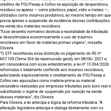
créditos de PIS/Pasep e Cofins na aquisição de desperdícios,
resíduos ou aparas — como plásticos, papel, vidro e metais —,
utilizados como insumos produtivos, ao mesmo tempo em que
previa apenas a suspensão da incidência dessas contribuições
na venda dos materiais recicláveis.
“Esse desenho normativo destruía a neutralidade da tributação
e desestimulava economicamente o uso de insumos
recicláveis em favor de matérias‑primas virgens”, ressalta
Oliveira.
“O STF reconheceu essa distorção no julgamento do RE nº
607.109 (Tema 304 da repercussão geral), em 08/06/ 2021 e,
em consonância com esse entendimento, a lei nº 15.394/2026
reformulou o tratamento conferido aos insumos recicláveis,
autorizando expressamente o creditamento de PIS/Pasep e
Cofins nas aquisições como matéria-prima ou material
secundário realizadas por empresas tributadas pelo lucro real e
substituindo o regime de suspensão por isenção na venda
desses materiais”, diz Oliveira.
Para Oliveira, a lei antecipa a lógica da reforma tributária. “A
alteração legislativa antecipa e dialoga diretamente com os