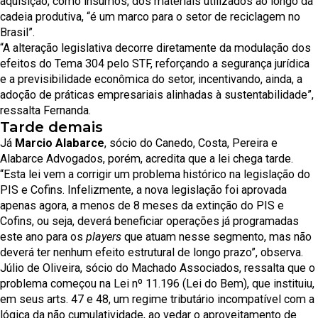
aquisição, como insumos, dos materiais utilizados ao longo da
cadeia produtiva, “é um marco para o setor de reciclagem no
Brasil”.
“A alteração legislativa decorre diretamente da modulação dos
efeitos do Tema 304 pelo STF, reforçando a segurança jurídica
e a previsibilidade econômica do setor, incentivando, ainda, a
adoção de práticas empresariais alinhadas à sustentabilidade”,
ressalta Fernanda.
Tarde demais
Já
Marcio Alabarce
, sócio do Canedo, Costa, Pereira e
Alabarce Advogados, porém, acredita que a lei chega tarde.
“Esta lei vem a corrigir um problema histórico na legislação do
PIS e Cofins. Infelizmente, a nova legislação foi aprovada
apenas agora, a menos de 8 meses da extinção do PIS e
Cofins, ou seja, deverá beneficiar operações já programadas
este ano para os
players
que atuam nesse segmento, mas não
deverá ter nenhum efeito estrutural de longo prazo”, observa.
Júlio de Oliveira, sócio do Machado Associados, ressalta que o
problema começou na Lei nº 11.196 (Lei do Bem), que instituiu,
em seus arts. 47 e 48, um regime tributário incompatível com a
lógica da não cumulatividade, ao vedar o aproveitamento de