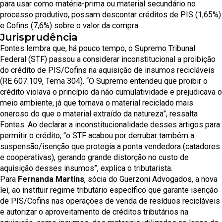
para usar como matéria-prima ou material secundário no
processo produtivo, possam descontar créditos de PIS (1,65%)
e Cofins (7,6%) sobre o valor da compra.
Jurisprudência
Fontes lembra que, há pouco tempo, o Supremo Tribunal
Federal (STF) passou a considerar inconstitucional a proibição
do crédito de PIS/Cofins na aquisição de insumos recicláveis
(
RE 607.109, Tema 304
). “O Supremo entendeu que proibir o
crédito violava o princípio da não cumulatividade e prejudicava o
meio ambiente, já que tornava o material reciclado mais
oneroso do que o material extraído da natureza”, ressalta
Fontes. Ao declarar a inconstitucionalidade desses artigos para
permitir o crédito, “o STF acabou por derrubar também a
suspensão/isenção que protegia a ponta vendedora (catadores
e cooperativas), gerando grande distorção no custo de
aquisição desses insumos”, explica o tributarista.
Para
Fernanda Martins
, sócia do Guerzoni Advogados, a nova
lei, ao instituir regime tributário específico que garante isenção
de PIS/Cofins nas operações de venda de resíduos recicláveis
e autorizar o aproveitamento de créditos tributários na