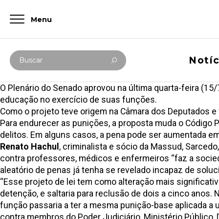
Menu
Digite abaixo sua busca
Notíc
Buscar
O Plenário do Senado aprovou na última quarta-feira (15/
educação no exercício de suas funções.
Como o projeto teve origem na Câmara dos Deputados e fo
Para endurecer as punições, a proposta muda o Código Pe
delitos. Em alguns casos, a pena pode ser aumentada em
Renato Hachul
, criminalista e sócio da Massud, Sarced
contra professores, médicos e enfermeiros “faz a soci
aleatório de penas já tenha se revelado incapaz de soluci
“Esse projeto de lei tem como alteração mais significati
detenção, e saltaria para reclusão de dois a cinco anos.
função passaria a ter a mesma punição-base aplicada a u
contra membros do Poder Judiciário, Ministério Público,