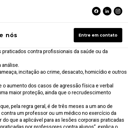
Facebook Soci
Linkedin 
Inst
e nós
Entre em contato
 praticados contra profissionais da saúde ou da
 análise.
meaça, incitação ao crime, desacato, homicídio e outros
e o aumento dos casos de agressão física e verbal
uma maior proteção, ainda que o recrudescimento
que, pela regra geral, é de três meses a um ano de
ida contra um professor ou um médico no exercício da
do que a aplicável para as lesões corporais praticadas
praticadas por professores contra alunos”, explica o