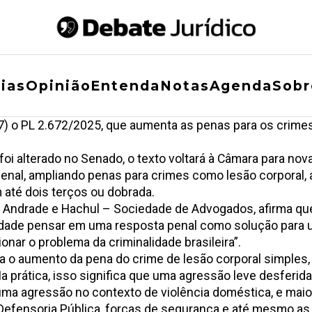
ias
Opinião
Entenda
Notas
Agenda
Sobr
7) o
PL 2.672/2025
, que aumenta as penas para os crimes
i alterado no Senado, o texto voltará à Câmara para nova
nal, ampliando penas para crimes como lesão corporal, a
 até dois terços ou dobrada.
o, Andrade e Hachul – Sociedade de Advogados, afirma qu
edade pensar em uma resposta penal como solução para 
onar o problema da criminalidade brasileira”.
va o aumento da pena do crime de lesão corporal simples, 
 Na prática, isso significa que uma agressão leve desfer
ma agressão no contexto de violência doméstica, e maior 
 Defensoria Pública, forças de segurança e até mesmo as 