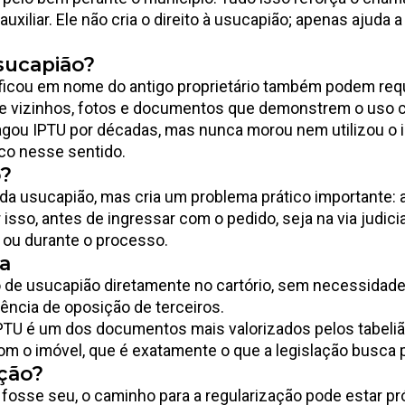
iliar. Ele não cria o direito à usucapião; apenas ajuda 
sucapião?
icou em nome do antigo proprietário também podem requ
de vizinhos, fotos e documentos que demonstrem o uso c
gou IPTU por décadas, mas nunca morou nem utilizou o im
ico nesse sentido.
o?
da usucapião, mas cria um problema prático importante: a
sso, antes de ingressar com o pedido, seja na via judicial 
s ou durante o processo.
da
 de usucapião diretamente no cartório, sem necessidade d
ncia de oposição de terceiros.
IPTU é um dos documentos mais valorizados pelos tabeli
m o imóvel, que é exatamente o que a legislação busca p
ação?
 fosse seu, o caminho para a regularização pode estar 