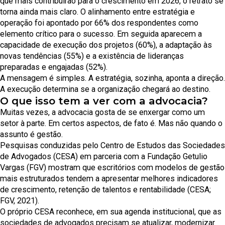
que mais contribuirão para o crescimento em 2026, o retrato se
torna ainda mais claro. O alinhamento entre estratégia e
operação foi apontado por 66% dos respondentes como
elemento crítico para o sucesso. Em seguida aparecem a
capacidade de execução dos projetos (60%), a adaptação às
novas tendências (55%) e a existência de lideranças
preparadas e engajadas (52%).
A mensagem é simples. A estratégia, sozinha, aponta a direção.
A execução determina se a organização chegará ao destino.
O que isso tem a ver com a advocacia?
Muitas vezes, a advocacia gosta de se enxergar como um
setor à parte. Em certos aspectos, de fato é. Mas não quando o
assunto é gestão.
Pesquisas conduzidas pelo Centro de Estudos das Sociedades
de Advogados (CESA) em parceria com a Fundação Getulio
Vargas (FGV) mostram que escritórios com modelos de gestão
mais estruturados tendem a apresentar melhores indicadores
de crescimento, retenção de talentos e rentabilidade (CESA;
FGV, 2021).
O próprio CESA reconhece, em sua agenda institucional, que as
sociedades de advogados precisam se atualizar, modernizar