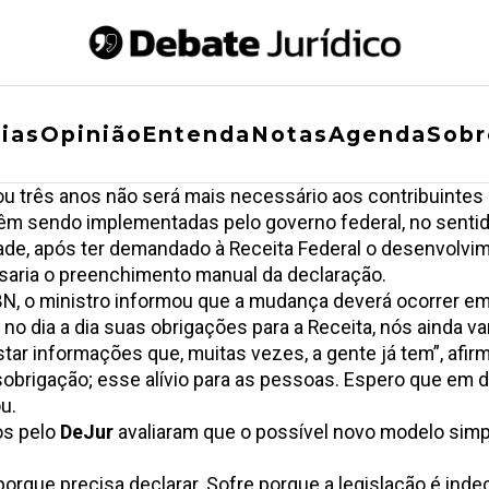
ias
Opinião
Entenda
Notas
Agenda
Sobr
ou três anos não será mais necessário aos contribuintes 
êm sendo implementadas pelo governo federal, no senti
ade, após ter demandado à Receita Federal o desenvolvi
nsaria o preenchimento manual da declaração.
CBN, o ministro informou que a mudança deverá ocorrer em
o dia a dia suas obrigações para a Receita, nós ainda vam
star informações que, muitas vezes, a gente já tem”, afir
obrigação; esse alívio para as pessoas. Espero que em 
u.
os pelo
DeJur
avaliaram que o possível novo modelo simpli
 porque precisa declarar. Sofre porque a legislação é ind