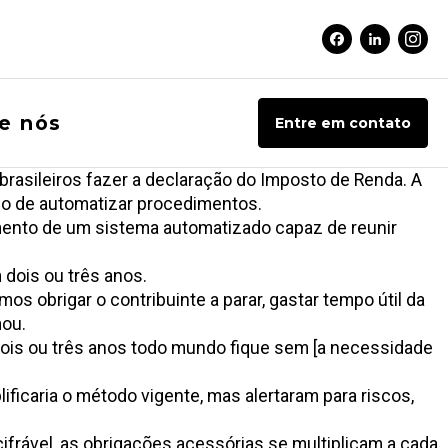
Facebook Soci
Linkedin 
Inst
e nós
Entre em contato
brasileiros fazer a declaração do Imposto de Renda. A
do de automatizar procedimentos.
mento de um sistema automatizado capaz de reunir
 dois ou três anos.
os obrigar o contribuinte a parar, gastar tempo útil da
mou.
dois ou três anos todo mundo fique sem [a necessidade
ficaria o método vigente, mas alertaram para riscos,
ecifrável, as obrigações acessórias se multiplicam a cada