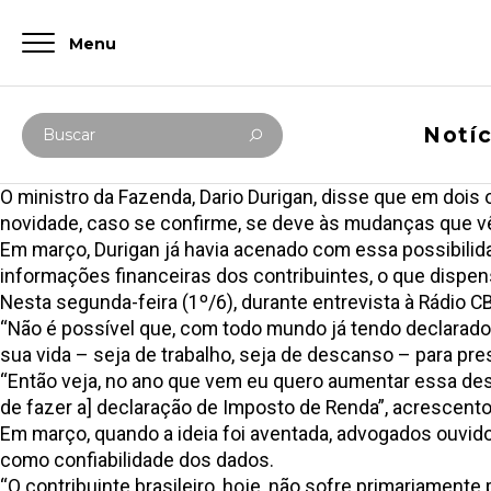
Menu
Digite abaixo sua busca
Notíc
Buscar
O ministro da Fazenda, Dario Durigan, disse que em dois 
novidade, caso se confirme, se deve às mudanças que v
Em março, Durigan já havia acenado com essa possibilid
informações financeiras dos contribuintes, o que dispe
Nesta segunda-feira (1º/6), durante entrevista à Rádio 
“Não é possível que, com todo mundo já tendo declarado n
sua vida – seja de trabalho, seja de descanso – para pre
“Então veja, no ano que vem eu quero aumentar essa des
de fazer a] declaração de Imposto de Renda”, acrescento
Em março, quando a ideia foi aventada, advogados ouvid
como confiabilidade dos dados.
“O contribuinte brasileiro, hoje, não sofre primariamente