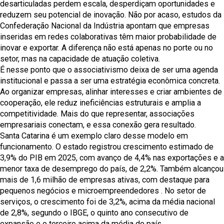
desarticuladas perdem escala, desperdiçam oportunidades e
reduzem seu potencial de inovação. Não por acaso, estudos da
Confederação Nacional da Indústria apontam que empresas
inseridas em redes colaborativas têm maior probabilidade de
inovar e exportar. A diferença não está apenas no porte ou no
setor, mas na capacidade de atuação coletiva.
É nesse ponto que o associativismo deixa de ser uma agenda
institucional e passa a ser uma estratégia econômica concreta.
Ao organizar empresas, alinhar interesses e criar ambientes de
cooperação, ele reduz ineficiências estruturais e amplia a
competitividade. Mais do que representar, associações
empresariais conectam, e essa conexão gera resultado.
Santa Catarina é um exemplo claro desse modelo em
funcionamento. O estado registrou crescimento estimado de
3,9% do PIB em 2025, com avanço de 4,4% nas exportações e a
menor taxa de desemprego do país, de 2,2%. Também alcançou
mais de 1,6 milhão de empresas ativas, com destaque para
pequenos negócios e microempreendedores . No setor de
serviços, o crescimento foi de 3,2%, acima da média nacional
de 2,8%, segundo o IBGE, o quinto ano consecutivo de
expansão e o terceiro acima da média do país.