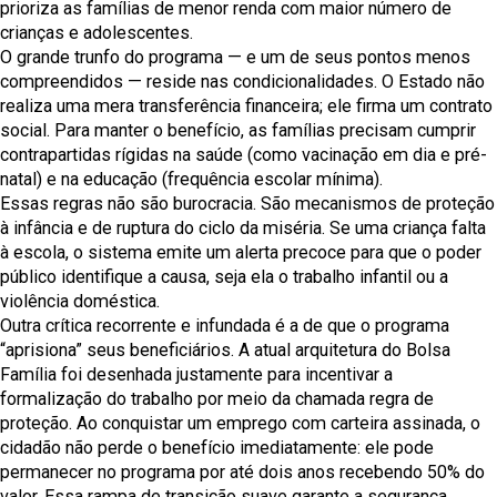
prioriza as famílias de menor renda com maior número de
crianças e adolescentes.
O grande trunfo do programa — e um de seus pontos menos
compreendidos — reside nas condicionalidades. O Estado não
realiza uma mera transferência financeira; ele firma um contrato
social. Para manter o benefício, as famílias precisam cumprir
contrapartidas rígidas na saúde (como vacinação em dia e pré-
natal) e na educação (frequência escolar mínima).
Essas regras não são burocracia. São mecanismos de proteção
à infância e de ruptura do ciclo da miséria. Se uma criança falta
à escola, o sistema emite um alerta precoce para que o poder
público identifique a causa, seja ela o trabalho infantil ou a
violência doméstica.
Outra crítica recorrente e infundada é a de que o programa
“aprisiona” seus beneficiários. A atual arquitetura do Bolsa
Família foi desenhada justamente para incentivar a
formalização do trabalho por meio da chamada regra de
proteção. Ao conquistar um emprego com carteira assinada, o
cidadão não perde o benefício imediatamente: ele pode
permanecer no programa por até dois anos recebendo 50% do
valor. Essa rampa de transição suave garante a segurança