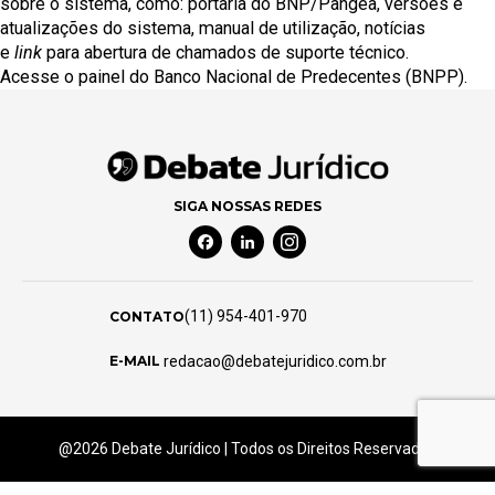
sobre o sistema, como:
portaria do BNP/Pangea
, versões e
atualizações do sistema,
manual de utilização
, notícias
e
link
para abertura de chamados de suporte técnico.
Acesse o
painel do Banco Nacional de Predecentes (BNPP)
.
SIGA NOSSAS REDES
Facebook Social Media
Linkedin Social Media
Instagram Social Media
(11) 954-401-970
CONTATO
redacao@debatejuridico.com.br
E-MAIL
@2026 Debate Jurídico | Todos os Direitos Reservados