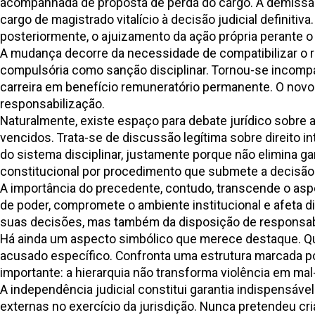
acompanhada de proposta de perda do cargo. A demissão n
cargo de magistrado vitalício à decisão judicial definit
posteriormente, o ajuizamento da ação própria perante o
A mudança decorre da necessidade de compatibilizar o r
compulsória como sanção disciplinar. Tornou-se incompa
carreira em benefício remuneratório permanente. O novo 
responsabilização.
Naturalmente, existe espaço para debate jurídico sobre 
vencidos. Trata-se de discussão legítima sobre direito i
do sistema disciplinar, justamente porque não elimina g
constitucional por procedimento que submete a decisão f
A importância do precedente, contudo, transcende o aspe
de poder, compromete o ambiente institucional e afeta d
suas decisões, mas também da disposição de responsabi
Há ainda um aspecto simbólico que merece destaque. Qua
acusado específico. Confronta uma estrutura marcada por
importante: a hierarquia não transforma violência em ma
A independência judicial constitui garantia indispensáve
externas no exercício da jurisdição. Nunca pretendeu c