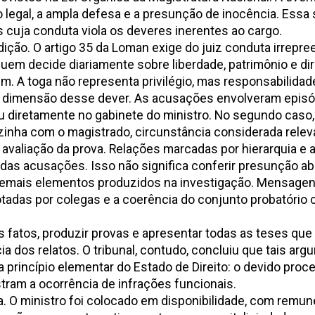
legal, a ampla defesa e a presunção de inocência. Essa 
 cuja conduta viola os deveres inerentes ao cargo.
sdição. O artigo 35 da Loman exige do juiz conduta irrepre
Quem decide diariamente sobre liberdade, patrimônio e d
. A toga não representa privilégio, mas responsabilidad
 dimensão desse dever. As acusações envolveram episódi
ou diretamente no gabinete do ministro. No segundo caso,
inha com o magistrado, circunstância considerada relev
avaliação da prova. Relações marcadas por hierarquia e 
o das acusações. Isso não significa conferir presunção a
demais elementos produzidos na investigação. Mensagen
adas por colegas e a coerência do conjunto probatório c
 fatos, produzir provas e apresentar todas as teses que
a dos relatos. O tribunal, contudo, concluiu que tais ar
 princípio elementar do Estado de Direito: o devido proce
ram a ocorrência de infrações funcionais.
O ministro foi colocado em disponibilidade, com remune