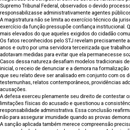
Supremo Tribunal Federal, observados o devido processo 
responsabilizasse administrativamente agentes públicos
A magistratura não se limita ao exercício técnico da juri
exercício da função pressupõe confiança institucional. 
mais elevados do que aqueles exigidos do cidadão comum
Os fatos reconhecidos pelo STJ revelam precisamente a
anos e outro por uma servidora terceirizada que trabalh
adotavam medidas para evitar que ela permanecesse soz
Casos dessa natureza desafiam modelos tradicionais de 
inicial, o receio de denunciar e a demora na formalizaçã
que seu relato deve ser analisado em conjunto com os 
testemunhas, relatos contemporâneos, providências adot
acusações.
A defesa exerceu plenamente seu direito de contestar os
limitações físicas do acusado e questionou a consistênci
responsabilidade administrativa. Essa conclusão reafirma
não para assegurar imunidade quando as provas demonst
A sanção aplicada também merece compreensão precisa. 