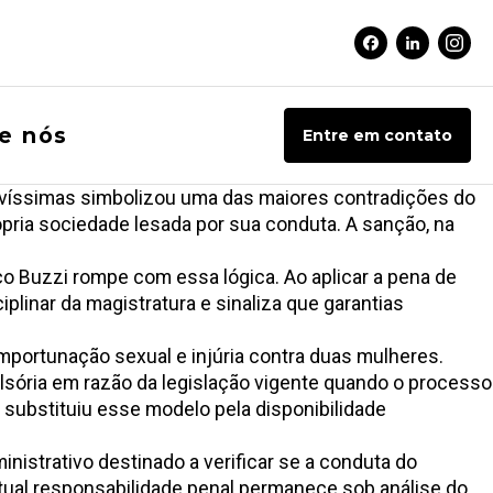
Facebook Soci
Linkedin 
Inst
e nós
Entre em contato
avíssimas simbolizou uma das maiores contradições do
ópria sociedade lesada por sua conduta. A sanção, na
co Buzzi rompe com essa lógica. Ao aplicar a pena de
plinar da magistratura e sinaliza que garantias
importunação sexual e injúria contra duas mulheres.
lsória em razão da legislação vigente quando o processo
e substituiu esse modelo pela disponibilidade
inistrativo destinado a verificar se a conduta do
ntual responsabilidade penal permanece sob análise do