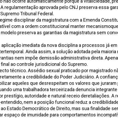
ão ocorre automaticamente porque a vitaliciedade, previ
iva. A regulamentação aprovada pelo CNJ preserva essa gar
 Supremo Tribunal Federal.
egime disciplinar da magistratura com a Emenda Constitu
tível com a ordem constitucional manter mecanismoque, 
modelo preserva as garantias da magistratura sem conver
a aplicação imediata da nova disciplina a processos já e
ntertemporal. Ainda assim, a solução adotada pela maiori
arantias nem impõe demissão administrativa direta. Apen
inal ao controle jurisdicional do Supremo.
cto técnico. Assédio sexual praticado por magistrado nã
iretamente a credibilidade do Poder Judiciário. A confia
lizar aqueles que desrespeitam os valores que juraram 
ndo uma trabalhadora terceirizada denuncia integrante d
 prestígio, autoridade e natural receio deretaliações. A
l-entendido, nem a posição funcional reduz a credibilida
l ao Estado Democrático de Direito, mas sua finalidade s
riar espaço de imunidade para comportamentos incompatív