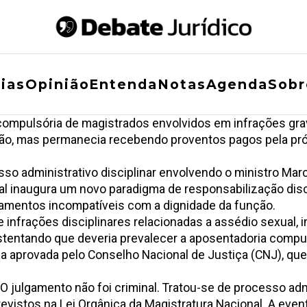
ias
Opinião
Entenda
Notas
Agenda
Sobr
compulsória de magistrados envolvidos em infrações gr
função, mas permanecia recebendo proventos pagos pela pr
so administrativo disciplinar envolvendo o ministro Mar
al inaugura um novo paradigma de responsabilização disci
tamentos incompatíveis com a dignidade da função.
 infrações disciplinares relacionadas a assédio sexual, 
stentando que deveria prevalecer a aposentadoria compu
na aprovada pelo Conselho Nacional de Justiça (CNJ)
, qu
 O julgamento não foi criminal. Tratou-se de processo adm
evistos na Lei Orgânica da Magistratura Nacional. A eve