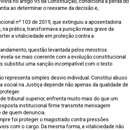
sta no artigo 95 da Constituição, condiciona a perda do
antia ao determinar o reexame da decisão e,
cional nº 103 de 2019, que extinguiu a aposentadoria
na prática, transformava a punição mais grave da
ter a vitaliciedade em proteção contra a
m andamento, questão levantada pelos ministros
a revela-se mais coerente com a evolução constitucional
as substitui uma sanção incompatível com o texto
o representa simples desvio individual. Constitui abuso
nça social na Justiça depende não apenas da qualidade de
proteger.
e tribunal superior, enfrenta muito mais do que um
 resposta institucional firme transmite mensagem
de de quem denuncia.
empre foi proteger o magistrado contra pressões
eis com o cargo. Da mesma forma, a vitaliciedade não