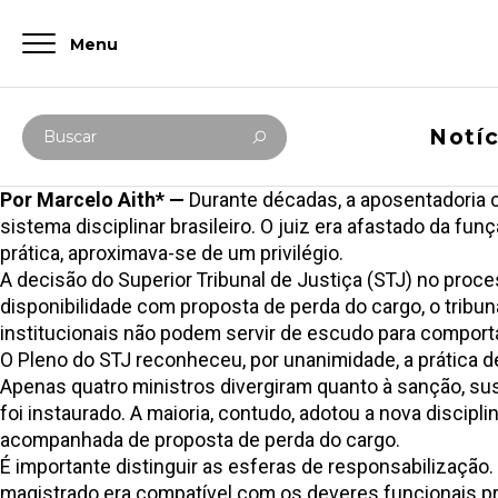
Menu
Digite abaixo sua busca
Notíc
Buscar
Por Marcelo Aith* —
Durante décadas, a aposentadoria 
sistema disciplinar brasileiro. O juiz era afastado da 
prática, aproximava-se de um privilégio.
A
decisão do Superior Tribunal de Justiça (STJ)
no proces
disponibilidade com proposta de perda do cargo, o tribun
institucionais não podem servir de escudo para compor
O Pleno do STJ reconheceu, por unanimidade, a prática de
Apenas quatro ministros divergiram quanto à sanção, su
foi instaurado. A maioria, contudo, adotou a
nova discipli
acompanhada de proposta de perda do cargo.
É importante distinguir as esferas de responsabilização.
magistrado era compatível com os deveres funcionais pr