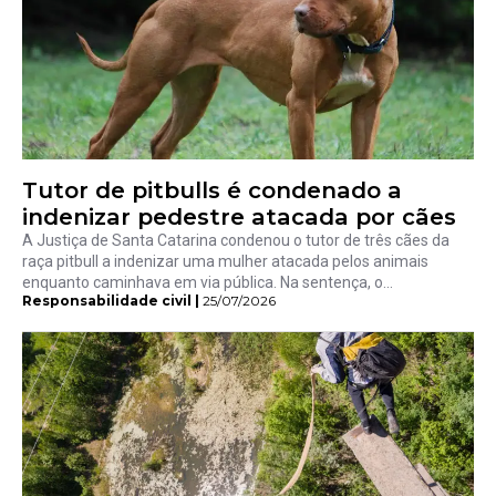
Tutor de pitbulls é condenado a
indenizar pedestre atacada por cães
A Justiça de Santa Catarina condenou o tutor de três cães da
raça pitbull a indenizar uma mulher atacada pelos animais
enquanto caminhava em via pública. Na sentença, o...
Responsabilidade civil |
25/07/2026